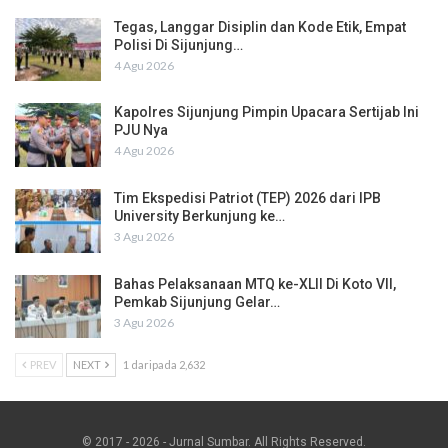
Tegas, Langgar Disiplin dan Kode Etik, Empat
Polisi Di Sijunjung…
4 Agu 2026
Kapolres Sijunjung Pimpin Upacara Sertijab Ini
PJU Nya
4 Agu 2026
Tim Ekspedisi Patriot (TEP) 2026 dari IPB
University Berkunjung ke…
3 Agu 2026
Bahas Pelaksanaan MTQ ke-XLII Di Koto VII,
Pemkab Sijunjung Gelar…
3 Agu 2026
PREV
NEXT
1 daripada 2,632
© 2017 - 2026 - Jurnal Sumbar. All Rights Reserved.