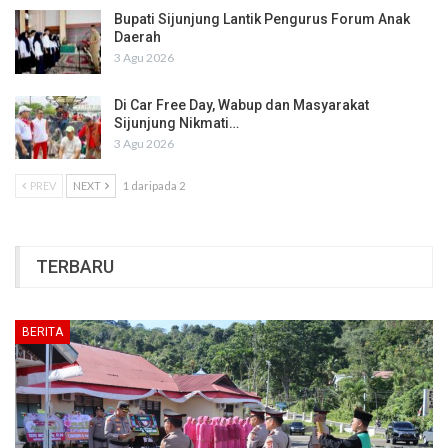
Bupati Sijunjung Lantik Pengurus Forum Anak
Daerah
3 Agu 2026
Di Car Free Day, Wabup dan Masyarakat
Sijunjung Nikmati…
3 Agu 2026
PREV
NEXT
1 daripada 2
TERBARU
BERITA