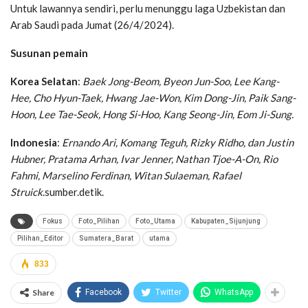
Untuk lawannya sendiri, perlu menunggu laga Uzbekistan dan
Arab Saudi pada Jumat (26/4/2024).
Susunan pemain
Korea Selatan
:
Baek Jong-Beom, Byeon Jun-Soo, Lee Kang-
Hee, Cho Hyun-Taek, Hwang Jae-Won, Kim Dong-Jin, Paik Sang-
Hoon, Lee Tae-Seok, Hong Si-Hoo, Kang Seong-Jin, Eom Ji-Sung.
Indonesia
:
Ernando Ari, Komang Teguh, Rizky Ridho, dan Justin
Hubner, Pratama Arhan, Ivar Jenner, Nathan Tjoe-A-On, Rio
Fahmi, Marselino Ferdinan, Witan Sulaeman, Rafael
Struick
.sumber.detik.
Fokus
Foto_Pilihan
Foto_Utama
Kabupaten_Sijunjung
Pilihan_Editor
Sumatera_Barat
utama
833
Share
Facebook
Twitter
WhatsApp