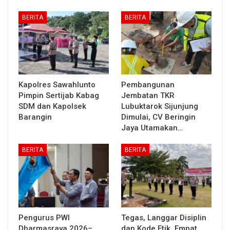
BERITA
BERITA
Kapolres Sawahlunto
Pembangunan
Pimpin Sertijab Kabag
Jembatan TKR
SDM dan Kapolsek
Lubuktarok Sijunjung
Barangin
Dimulai, CV Beringin
Jaya Utamakan…
BERITA
BERITA
Pengurus PWI
Tegas, Langgar Disiplin
Dharmasraya 2026–
dan Kode Etik, Empat