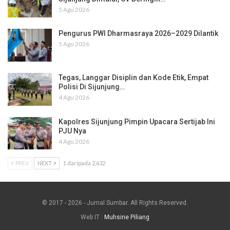
5 Agu 2026
Pengurus PWI Dharmasraya 2026–2029 Dilantik
5 Agu 2026
Tegas, Langgar Disiplin dan Kode Etik, Empat
Polisi Di Sijunjung…
4 Agu 2026
Kapolres Sijunjung Pimpin Upacara Sertijab Ini
PJU Nya
4 Agu 2026
PREV
NEXT
1 daripada 2,632
© 2017 - 2026 - Jurnal Sumbar. All Rights Reserved.
Web IT :
Muhsine Piliang