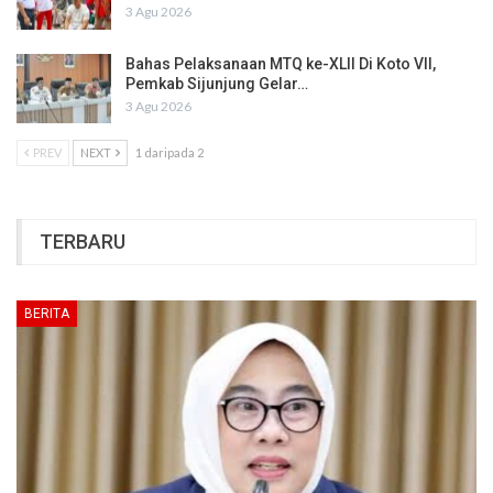
3 Agu 2026
Bahas Pelaksanaan MTQ ke-XLII Di Koto VII,
Pemkab Sijunjung Gelar…
3 Agu 2026
PREV
NEXT
1 daripada 2
TERBARU
BERITA