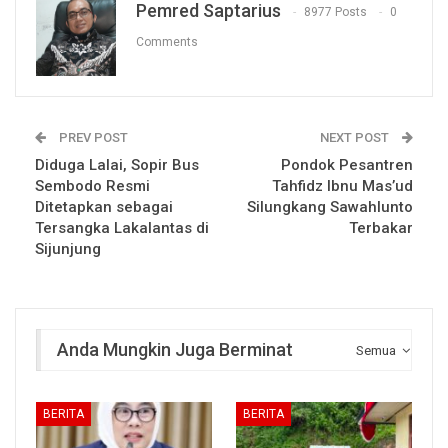
Pemred Saptarius
8977 Posts
0
Comments
PREV POST
NEXT POST
Diduga Lalai, Sopir Bus
Pondok Pesantren
Sembodo Resmi
Tahfidz Ibnu Mas’ud
Ditetapkan sebagai
Silungkang Sawahlunto
Tersangka Lakalantas di
Terbakar
Sijunjung
Anda Mungkin Juga Berminat
Semua
BERITA
BERITA