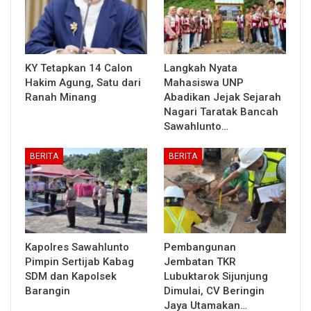
KY Tetapkan 14 Calon
Langkah Nyata
Hakim Agung, Satu dari
Mahasiswa UNP
Ranah Minang
Abadikan Jejak Sejarah
Nagari Taratak Bancah
Sawahlunto…
BERITA
BERITA
Kapolres Sawahlunto
Pembangunan
Pimpin Sertijab Kabag
Jembatan TKR
SDM dan Kapolsek
Lubuktarok Sijunjung
Barangin
Dimulai, CV Beringin
Jaya Utamakan…