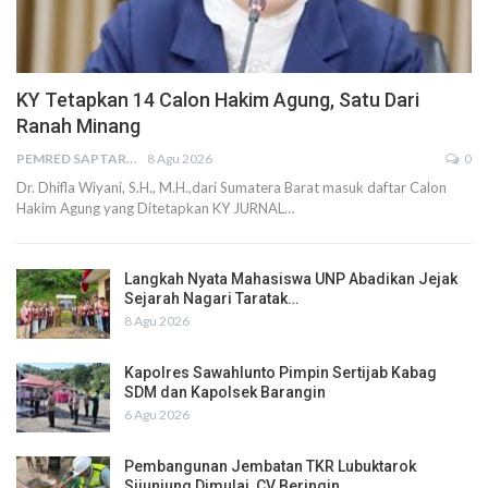
KY Tetapkan 14 Calon Hakim Agung, Satu Dari
Ranah Minang
PEMRED SAPTARIUS
8 Agu 2026
0
Dr. Dhifla Wiyani, S.H., M.H.,dari Sumatera Barat masuk daftar Calon
Hakim Agung yang Ditetapkan KY JURNAL…
Langkah Nyata Mahasiswa UNP Abadikan Jejak
Sejarah Nagari Taratak…
8 Agu 2026
Kapolres Sawahlunto Pimpin Sertijab Kabag
SDM dan Kapolsek Barangin
6 Agu 2026
Pembangunan Jembatan TKR Lubuktarok
Sijunjung Dimulai, CV Beringin…