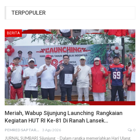
TERPOPULER
BERITA
Meriah, Wabup Sijunjung Launching Rangkaian
Kegiatan HUT RI Ke-81 Di Ranah Lansek…
PEMRED SAPTARIUS
3 Agu 2026
0
JURNAL SUMBAR| Sijunjung - Dalam rangka memeriahkan Hari Ulang