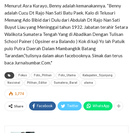
Menurut Asra Kurayo, Benny adalah kemanakannya. “Benny
adalah Cucu Dt Rajo Nan Sati Batu Paek. Kalo di Telusuri
Memang Ado Bibid dari Dulu dari Abdulah Dt Rajo Nan Sati
Buyut Liau yang Meninggal tahun 1932. Jabatan terahir Setara
Walikota Sumatera Tengah Yang di Abadikan Dengan Tulisan
School Painer ( Opsiner era Balando ) Kok di kaji Yo lah Patuik
pulo Putra Daerah Dalam Mambangkik Batang
Tarandam,”tulisnya dalam akun facebooknya. Simak dan terus
baca Jurnalsumbar.Com.*
Fokus
Foto_Pilihan
Foto_Utama
Kabupaten_Sijunjung
Nasional
Pilihan_Editor
Sumatera_Barat
utama
1,774
Share
Facebook
Twitter
WhatsApp