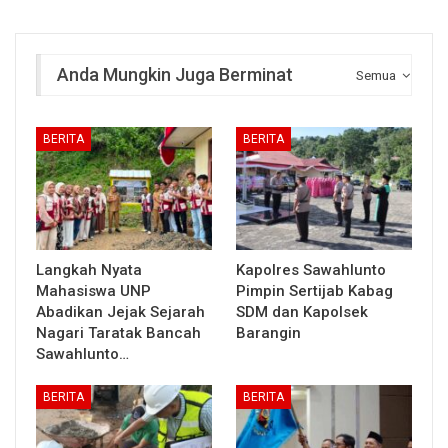
Anda Mungkin Juga Berminat
Semua
BERITA
BERITA
Langkah Nyata
Kapolres Sawahlunto
Mahasiswa UNP
Pimpin Sertijab Kabag
Abadikan Jejak Sejarah
SDM dan Kapolsek
Nagari Taratak Bancah
Barangin
Sawahlunto…
BERITA
BERITA