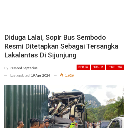
Diduga Lalai, Sopir Bus Sembodo
Resmi Ditetapkan Sebagai Tersangka
Lakalantas Di Sijunjung
BERITA
HUKUM
PERISTIWA
By
Pemred Saptarius
Last updated
19 Apr 2024
1,626