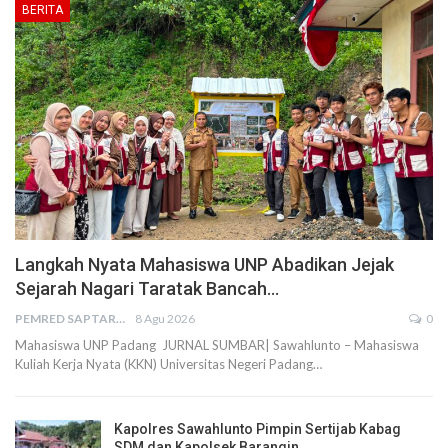
BERITA
Langkah Nyata Mahasiswa UNP Abadikan Jejak
Sejarah Nagari Taratak Bancah…
PEMRED SAPTARIUS
8 Agu 2026
0
Mahasiswa UNP Padang JURNAL SUMBAR| Sawahlunto – Mahasiswa
Kuliah Kerja Nyata (KKN) Universitas Negeri Padang…
Kapolres Sawahlunto Pimpin Sertijab Kabag
SDM dan Kapolsek Barangin