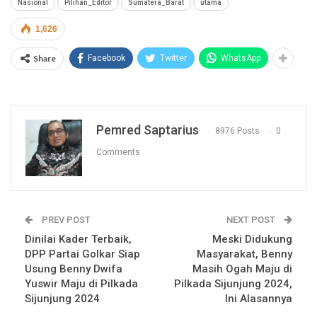
Nasional
Pilihan_Editor
Sumatera_Barat
utama
1,626
Share
Facebook
Twitter
WhatsApp
Pemred Saptarius
8976 Posts
0
Comments
PREV POST
NEXT POST
Dinilai Kader Terbaik,
Meski Didukung
DPP Partai Golkar Siap
Masyarakat, Benny
Usung Benny Dwifa
Masih Ogah Maju di
Yuswir Maju di Pilkada
Pilkada Sijunjung 2024,
Sijunjung 2024
Ini Alasannya