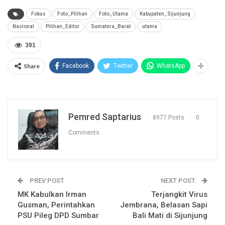
Fokus
Foto_Pilihan
Foto_Utama
Kabupaten_Sijunjung
Nasional
Pilihan_Editor
Sumatera_Barat
utama
391
Share
Facebook
Twitter
WhatsApp
Pemred Saptarius
8977 Posts
0
Comments
PREV POST
NEXT POST
MK Kabulkan Irman
Terjangkit Virus
Gusman, Perintahkan
Jembrana, Belasan Sapi
PSU Pileg DPD Sumbar
Bali Mati di Sijunjung