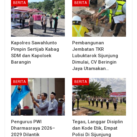
BERITA
BERITA
Kapolres Sawahlunto
Pembangunan
Pimpin Sertijab Kabag
Jembatan TKR
SDM dan Kapolsek
Lubuktarok Sijunjung
Barangin
Dimulai, CV Beringin
Jaya Utamakan…
BERITA
BERITA
Pengurus PWI
Tegas, Langgar Disiplin
Dharmasraya 2026–
dan Kode Etik, Empat
2029 Dilantik
Polisi Di Sijunjung