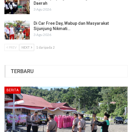
Daerah
3 Agu 2026
Di Car Free Day, Wabup dan Masyarakat
Sijunjung Nikmati…
3 Agu 2026
PREV
NEXT
1 daripada 2
TERBARU
BERITA