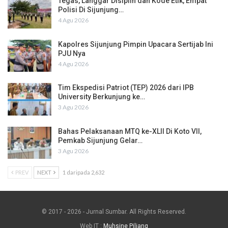
Tegas, Langgar Disiplin dan Kode Etik, Empat
Polisi Di Sijunjung…
4 Agu 2026
Kapolres Sijunjung Pimpin Upacara Sertijab Ini
PJU Nya
4 Agu 2026
Tim Ekspedisi Patriot (TEP) 2026 dari IPB
University Berkunjung ke…
3 Agu 2026
Bahas Pelaksanaan MTQ ke-XLII Di Koto VII,
Pemkab Sijunjung Gelar…
3 Agu 2026
PREV
NEXT
1 daripada 2,632
© 2017 - 2026 - Jurnal Sumbar. All Rights Reserved.
Web IT :
Muhsine Piliang