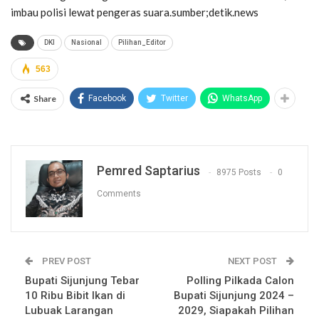
imbau polisi lewat pengeras suara.sumber;detik.news
DKI
Nasional
Pilihan_Editor
563
Share
Facebook
Twitter
WhatsApp
Pemred Saptarius
8975 Posts
0
Comments
PREV POST
NEXT POST
Bupati Sijunjung Tebar
Polling Pilkada Calon
10 Ribu Bibit Ikan di
Bupati Sijunjung 2024 –
Lubuak Larangan
2029, Siapakah Pilihan