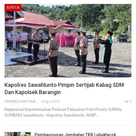
BERITA
Kapolres Sawahlunto Pimpin Sertijab Kabag SDM
Dan Kapolsek Barangin
PEMRED SAPTARIUS
6 Agu 2026
0
Regenerasi Kepemimpinan Perkuat Pelayanan Polri Presisi JURNAL
SUMBAR| Sawahlunto - Kapolres Sawahlunto, AKBP…
Pembangunan Jembatan TKR Lubuktarok