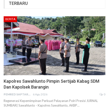
TERBARU
BERITA
Kapolres Sawahlunto Pimpin Sertijab Kabag SDM
Dan Kapolsek Barangin
PEMRED SAPTARIUS
6 Agu 2026
0
Regenerasi Kepemimpinan Perkuat Pelayanan Polri Presisi JURNAL
SUMBAR| Sawahlunto - Kapolres Sawahlunto, AKBP…