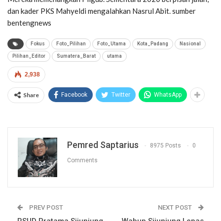
dan kader PKS Mahyeldi mengalahkan Nasrul Abit. sumber
bentengnews
Fokus
Foto_Pilihan
Foto_Utama
Kota_Padang
Nasional
Pilihan_Editor
Sumatera_Barat
utama
2,938
Share
Facebook
Twitter
WhatsApp
Pemred Saptarius
8975 Posts
0
Comments
PREV POST
NEXT POST