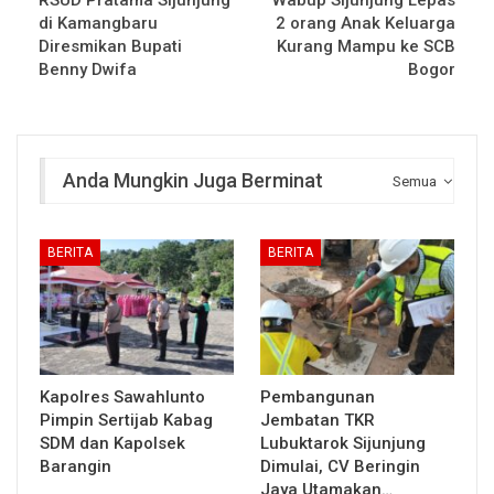
RSUD Pratama Sijunjung
Wabup Sijunjung Lepas
di Kamangbaru
2 orang Anak Keluarga
Diresmikan Bupati
Kurang Mampu ke SCB
Benny Dwifa
Bogor
Anda Mungkin Juga Berminat
Semua
BERITA
BERITA
Kapolres Sawahlunto
Pembangunan
Pimpin Sertijab Kabag
Jembatan TKR
SDM dan Kapolsek
Lubuktarok Sijunjung
Barangin
Dimulai, CV Beringin
Jaya Utamakan…