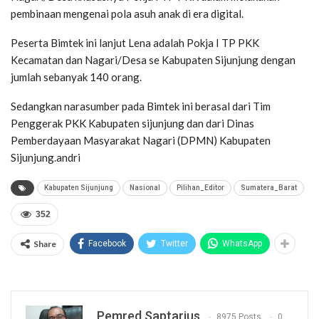
pembinaan mengenai pola asuh anak di era digital.
Peserta Bimtek ini lanjut Lena adalah Pokja I TP PKK
Kecamatan dan Nagari/Desa se Kabupaten Sijunjung dengan
jumlah sebanyak 140 orang.
Sedangkan narasumber pada Bimtek ini berasal dari Tim
Penggerak PKK Kabupaten sijunjung dan dari Dinas
Pemberdayaan Masyarakat Nagari (DPMN) Kabupaten
Sijunjung.andri
Kabupaten Sijunjung
Nasional
Pilihan_Editor
Sumatera_Barat
352
Share
Facebook
Twitter
WhatsApp
Pemred Saptarius
8975 Posts
0