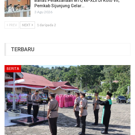
Bahas Pelaksanaan MTQ ke-XLII Di Koto VII,
Pemkab Sijunjung Gelar…
3 Agu 2026
PREV
NEXT
1 daripada 2
TERBARU
BERITA