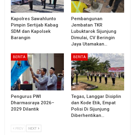
Kapolres Sawahlunto
Pembangunan
Pimpin Sertijab Kabag
Jembatan TKR
SDM dan Kapolsek
Lubuktarok Sijunjung
Barangin
Dimulai, CV Beringin
Jaya Utamakan…
BERITA
BERITA
Pengurus PWI
Tegas, Langgar Disiplin
Dharmasraya 2026–
dan Kode Etik, Empat
2029 Dilantik
Polisi Di Sijunjung
Diberhentikan…
PREV
NEXT