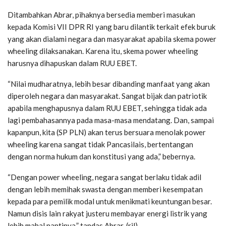
Ditambahkan Abrar, pihaknya bersedia memberi masukan
kepada Komisi VII DPR RI yang baru dilantik terkait efek buruk
yang akan dialami negara dan masyarakat apabila skema power
wheeling dilaksanakan. Karena itu, skema power wheeling
harusnya dihapuskan dalam RUU EBET.
“Nilai mudharatnya, lebih besar dibanding manfaat yang akan
diperoleh negara dan masyarakat. Sangat bijak dan patriotik
apabila menghapusnya dalam RUU EBET, sehingga tidak ada
lagi pembahasannya pada masa-masa mendatang. Dan, sampai
kapanpun, kita (SP PLN) akan terus bersuara menolak power
wheeling karena sangat tidak Pancasilais, bertentangan
dengan norma hukum dan konstitusi yang ada,” bebernya.
“Dengan power wheeling, negara sangat berlaku tidak adil
dengan lebih memihak swasta dengan memberi kesempatan
kepada para pemilik modal untuk menikmati keuntungan besar.
Namun disis lain rakyat justeru membayar energi listrik yang
lebih mahal nantinya,” tandas Abrar. (ril)