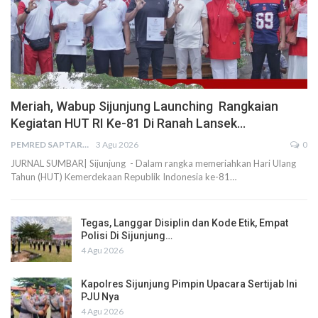
Meriah, Wabup Sijunjung Launching Rangkaian
Kegiatan HUT RI Ke-81 Di Ranah Lansek…
PEMRED SAPTARIUS
3 Agu 2026
0
JURNAL SUMBAR| Sijunjung - Dalam rangka memeriahkan Hari Ulang
Tahun (HUT) Kemerdekaan Republik Indonesia ke-81…
Tegas, Langgar Disiplin dan Kode Etik, Empat
Polisi Di Sijunjung…
4 Agu 2026
Kapolres Sijunjung Pimpin Upacara Sertijab Ini
PJU Nya
4 Agu 2026