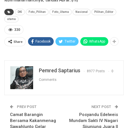
DKI
Foto_Pilihan
Foto_Utama
Nasional
Pilihan_Editor
utama
330
Share
Facebook
Twitter
WhatsApp
Pemred Saptarius
8977 Posts
0
Comments
PREV POST
NEXT POST
Camat Barangin
Posyandu Edelweis
Bersama Kakanmenag
Mundam Sakti IV Nagari
Sawahlunto Gelar
Sijunjung Juara II