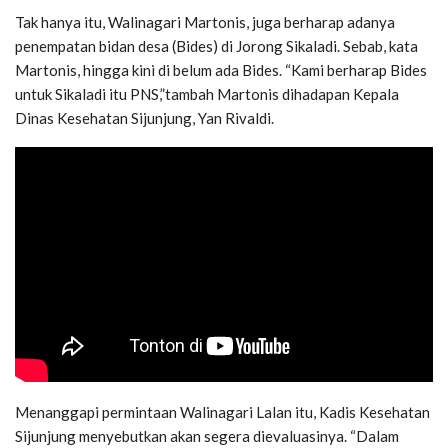
Tak hanya itu, Walinagari Martonis, juga berharap adanya
penempatan bidan desa (Bides) di Jorong Sikaladi. Sebab, kata
Martonis, hingga kini di belum ada Bides. “Kami berharap Bides
untuk Sikaladi itu PNS,”tambah Martonis dihadapan Kepala
Dinas Kesehatan Sijunjung, Yan Rivaldi.
Menanggapi permintaan Walinagari Lalan itu, Kadis Kesehatan
Sijunjung menyebutkan akan segera dievaluasinya. “Dalam