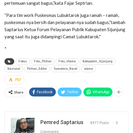
pertemuan sangat bagus,”kata Fajar Septrian.
“Para tim work Puskesmas Lubuktarok juga ramah – ramah,
puskesmas nya bersih dan pelayanan nya sudah bagus,”tambah
Saptarius Ketua Forum Pelayanan Publik Kabupaten Sijunjung
yang saat itu juga didampingi Camat Lubuktarok.*
*
Fokus
Foto_Pilihan
Foto_Utama
Kabupaten_Sijunjung
Nasional
Pilihan_Editor
Sumatera_Barat
utama
757
Share
Facebook
Twitter
WhatsApp
Pemred Saptarius
8977 Posts
0
Comments