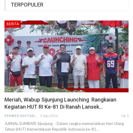
TERPOPULER
BERITA
Meriah, Wabup Sijunjung Launching Rangkaian
Kegiatan HUT RI Ke-81 Di Ranah Lansek…
PEMRED SAPTARIUS
3 Agu 2026
0
JURNAL SUMBAR| Sijunjung - Dalam rangka memeriahkan Hari Ulang
Tahun (HUT) Kemerdekaan Republik Indonesia ke-81…