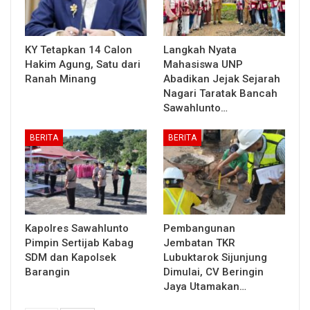
KY Tetapkan 14 Calon
Langkah Nyata
Hakim Agung, Satu dari
Mahasiswa UNP
Ranah Minang
Abadikan Jejak Sejarah
Nagari Taratak Bancah
Sawahlunto…
BERITA
BERITA
Kapolres Sawahlunto
Pembangunan
Pimpin Sertijab Kabag
Jembatan TKR
SDM dan Kapolsek
Lubuktarok Sijunjung
Barangin
Dimulai, CV Beringin
Jaya Utamakan…