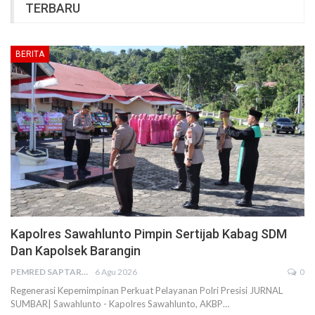
TERBARU
BERITA
Kapolres Sawahlunto Pimpin Sertijab Kabag SDM
Dan Kapolsek Barangin
PEMRED SAPTARIUS
6 Agu 2026
0
Regenerasi Kepemimpinan Perkuat Pelayanan Polri Presisi JURNAL
SUMBAR| Sawahlunto - Kapolres Sawahlunto, AKBP…