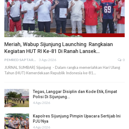
Meriah, Wabup Sijunjung Launching Rangkaian
Kegiatan HUT RI Ke-81 Di Ranah Lansek…
PEMRED SAPTARIUS
3 Agu 2026
0
JURNAL SUMBAR| Sijunjung - Dalam rangka memeriahkan Hari Ulang
Tahun (HUT) Kemerdekaan Republik Indonesia ke-81…
Tegas, Langgar Disiplin dan Kode Etik, Empat
Polisi Di Sijunjung…
4 Agu 2026
Kapolres Sijunjung Pimpin Upacara Sertijab Ini
PJU Nya
4 Agu 2026