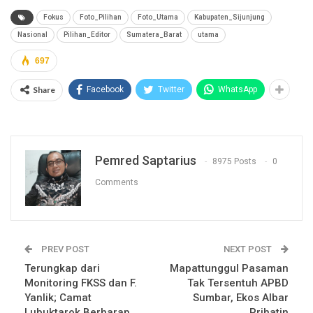
Fokus
Foto_Pilihan
Foto_Utama
Kabupaten_Sijunjung
Nasional
Pilihan_Editor
Sumatera_Barat
utama
697
Share
Facebook
Twitter
WhatsApp
Pemred Saptarius
8975 Posts
0
Comments
PREV POST
NEXT POST
Terungkap dari
Mapattunggul Pasaman
Monitoring FKSS dan F.
Tak Tersentuh APBD
Yanlik; Camat
Sumbar, Ekos Albar
Lubuktarok Berharap
Prihatin