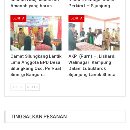
Amanah yang harus…
Perkim LH Sijunjung
BERITA
BERITA
Camat Silungkang Lantik
AKP (Purn) H. Lishardi
Lima Anggota BPD Desa
Walinagari Kampung
Silungkang Oso, Perkuat
Dalam Lubuktarok
Sinergi Bangun…
Sijunjung Lantik Shinta…
PREV
NEXT
TINGGALKAN PESANAN