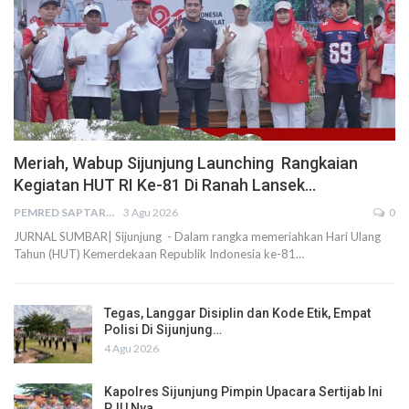
Meriah, Wabup Sijunjung Launching Rangkaian
Kegiatan HUT RI Ke-81 Di Ranah Lansek…
PEMRED SAPTARIUS
3 Agu 2026
0
JURNAL SUMBAR| Sijunjung - Dalam rangka memeriahkan Hari Ulang
Tahun (HUT) Kemerdekaan Republik Indonesia ke-81…
Tegas, Langgar Disiplin dan Kode Etik, Empat
Polisi Di Sijunjung…
4 Agu 2026
Kapolres Sijunjung Pimpin Upacara Sertijab Ini
PJU Nya