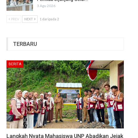
3 Agu 2026
PREV
NEXT
1 daripada 2
TERBARU
BERITA
Langkah Nyata Mahasiswa UNP Abadikan Jejak