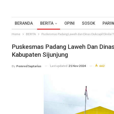
BERANDA
BERITA
OPINI
SOSOK
PARIW
Home
BERITA
Puskesmas Padang Laweh dan Dinas Dukcapil Dinilai T
Puskesmas Padang Laweh Dan Dinas D
Kabupaten Sijunjung
Last updated
21 Nov 2024
662
By
Pemred Saptarius