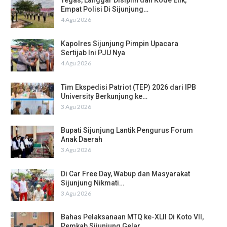
Tegas, Langgar Disiplin dan Kode Etik,
Empat Polisi Di Sijunjung…
4 Agu 2026
Kapolres Sijunjung Pimpin Upacara
Sertijab Ini PJU Nya
4 Agu 2026
Tim Ekspedisi Patriot (TEP) 2026 dari IPB
University Berkunjung ke…
3 Agu 2026
Bupati Sijunjung Lantik Pengurus Forum
Anak Daerah
3 Agu 2026
Di Car Free Day, Wabup dan Masyarakat
Sijunjung Nikmati…
3 Agu 2026
Bahas Pelaksanaan MTQ ke-XLII Di Koto VII,
Pemkab Sijunjung Gelar…