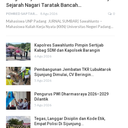
Sejarah Nagari Taratak Bancah…
PEMRED SAPTARIUS
8 Agu 2026
0
Mahasiswa UNP Padang JURNAL SUMBAR| Sawahlunto –
Mahasiswa Kuliah Kerja Nyata (KKN) Universitas Negeri Padang…
Kapolres Sawahlunto Pimpin Sertijab
Kabag SDM dan Kapolsek Barangin
6 Agu 2026
Pembangunan Jembatan TKR Lubuktarok
Sijunjung Dimulai, CV Beringin…
5 Agu 2026
Pengurus PWI Dharmasraya 2026–2029
Dilantik
5 Agu 2026
Tegas, Langgar Disiplin dan Kode Etik,
Empat Polisi Di Sijunjung…