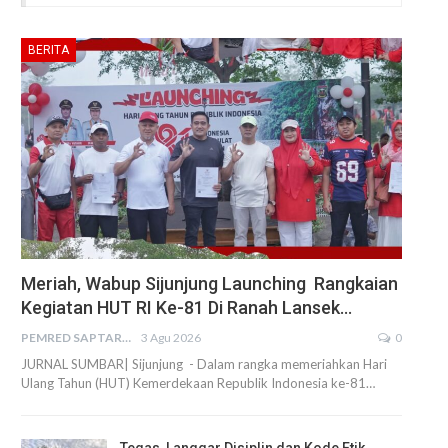
BERITA
Meriah, Wabup Sijunjung Launching Rangkaian
Kegiatan HUT RI Ke-81 Di Ranah Lansek…
PEMRED SAPTARIUS
3 Agu 2026
0
JURNAL SUMBAR| Sijunjung - Dalam rangka memeriahkan Hari
Ulang Tahun (HUT) Kemerdekaan Republik Indonesia ke-81…