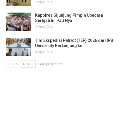
4 Agu 2026
Kapolres Sijunjung Pimpin Upacara
Sertijab Ini PJU Nya
4 Agu 2026
Tim Ekspedisi Patriot (TEP) 2026 dari IPB
University Berkunjung ke…
3 Agu 2026
PREV
NEXT
1 daripada 2,632