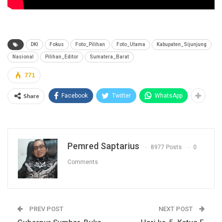
DKI
Fokus
Foto_Pilihan
Foto_Utama
Kabupaten_Sijunjung
Nasional
Pilihan_Editor
Sumatera_Barat
771
Share
Facebook
Twitter
WhatsApp
Pemred Saptarius
8977 Posts
0
Comments
PREV POST
NEXT POST