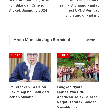
Gubernur Sumbar, Buka
Hari ke-5, Ketua F.
Fun Bike dan Criterium
Yanlik Sijunjung Pantau
Silokek Sijunjung 2024
Test CPNS Pemkab
Sijunjung di Padang
Anda Mungkin Juga Berminat
Semua
BERITA
BERITA
KY Tetapkan 14 Calon
Langkah Nyata
Hakim Agung, Satu dari
Mahasiswa UNP
Ranah Minang
Abadikan Jejak Sejarah
Nagari Taratak Bancah
Sawahlunto…