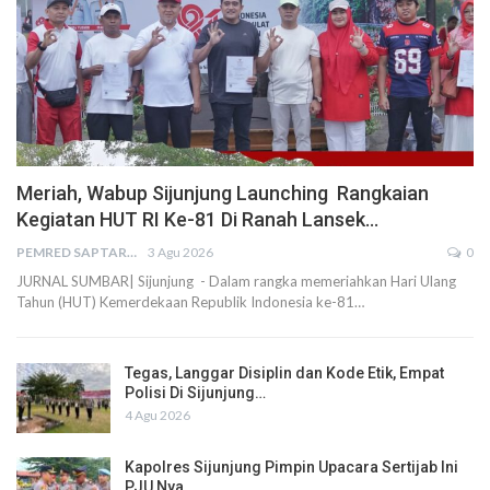
Meriah, Wabup Sijunjung Launching Rangkaian
Kegiatan HUT RI Ke-81 Di Ranah Lansek…
PEMRED SAPTARIUS
3 Agu 2026
0
JURNAL SUMBAR| Sijunjung - Dalam rangka memeriahkan Hari Ulang
Tahun (HUT) Kemerdekaan Republik Indonesia ke-81…
Tegas, Langgar Disiplin dan Kode Etik, Empat
Polisi Di Sijunjung…
4 Agu 2026
Kapolres Sijunjung Pimpin Upacara Sertijab Ini
PJU Nya