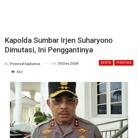
Kapolda Sumbar Irjen Suharyono
Dimutasi, Ini Penggantinya
On
30 Des 2024
BERITA
PERISTIWA
By
Pemred Saptarius
463