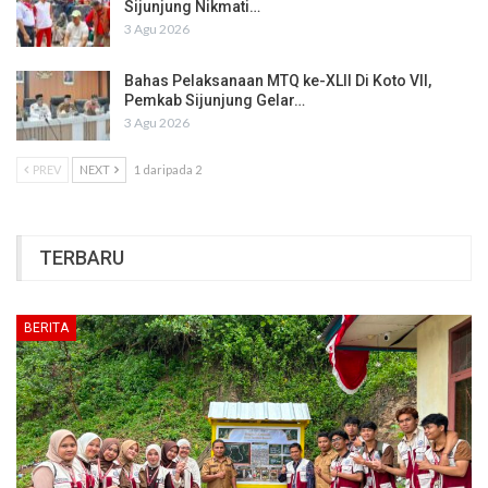
Sijunjung Nikmati…
3 Agu 2026
Bahas Pelaksanaan MTQ ke-XLII Di Koto VII,
Pemkab Sijunjung Gelar…
3 Agu 2026
PREV
NEXT
1 daripada 2
TERBARU
BERITA