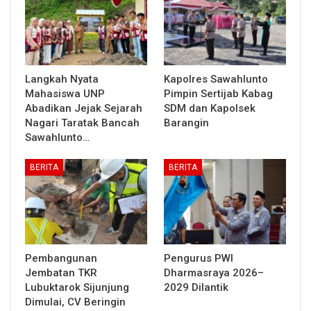
Langkah Nyata
Kapolres Sawahlunto
Mahasiswa UNP
Pimpin Sertijab Kabag
Abadikan Jejak Sejarah
SDM dan Kapolsek
Nagari Taratak Bancah
Barangin
Sawahlunto…
BERITA
BERITA
Pembangunan
Pengurus PWI
Jembatan TKR
Dharmasraya 2026–
Lubuktarok Sijunjung
2029 Dilantik
Dimulai, CV Beringin