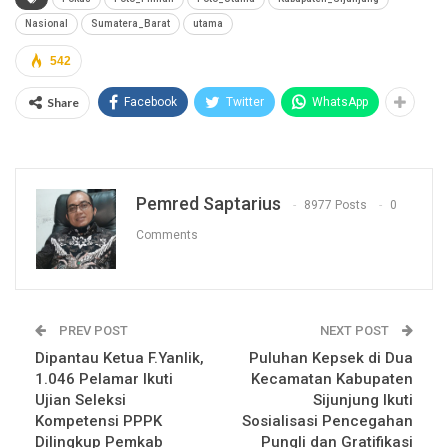
Nasional
Sumatera_Barat
utama
542
Share
Facebook
Twitter
WhatsApp
Pemred Saptarius
8977 Posts
0
Comments
PREV POST
NEXT POST
Dipantau Ketua F.Yanlik,
Puluhan Kepsek di Dua
1.046 Pelamar Ikuti
Kecamatan Kabupaten
Ujian Seleksi
Sijunjung Ikuti
Kompetensi PPPK
Sosialisasi Pencegahan
Dilingkup Pemkab
Pungli dan Gratifikasi