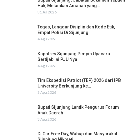
Bupati Sijunjung; Jabatan Bukanlah sebuah
Hak, Melainkan Amanah yang…
31 Jul 2026
Tegas, Langgar Disiplin dan Kode Etik,
Empat Polisi Di Sijunjung…
4 Agu 2026
Kapolres Sijunjung Pimpin Upacara
Sertijab Ini PJU Nya
4 Agu 2026
Tim Ekspedisi Patriot (TEP) 2026 dari IPB
University Berkunjung ke…
3 Agu 2026
Bupati Sijunjung Lantik Pengurus Forum
Anak Daerah
3 Agu 2026
Di Car Free Day, Wabup dan Masyarakat
Sijunjung Nikmati…