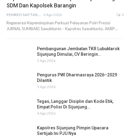
SDM Dan Kapolsek Barangin
PEMRED SAPTARIUS
6 Agu 2026
0
Regenerasi Kepemimpinan Perkuat Pelayanan Polri Presisi
JURNAL SUMBAR| Sawahlunto - Kapolres Sawahlunto, AKBP…
Pembangunan Jembatan TKR Lubuktarok
Sijunjung Dimulai, CV Beringin…
5 Agu 2026
Pengurus PWI Dharmasraya 2026–2029
Dilantik
5 Agu 2026
Tegas, Langgar Disiplin dan Kode Etik,
Empat Polisi Di Sijunjung…
4 Agu 2026
Kapolres Sijunjung Pimpin Upacara
Sertijab Ini PJU Nya