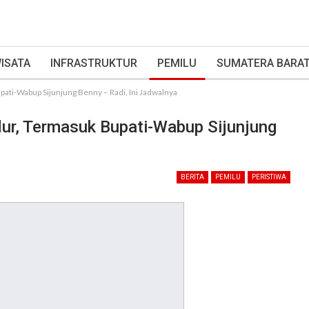
ISATA
INFRASTRUKTUR
PEMILU
SUMATERA BARA
ati-Wabup Sijunjung Benny – Radi, Ini Jadwalnya
ur, Termasuk Bupati-Wabup Sijunjung
BERITA
PEMILU
PERISTIWA