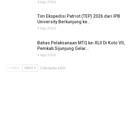
4 Agu 2026
Tim Ekspedisi Patriot (TEP) 2026 dari IPB
University Berkunjung ke…
3 Agu 2026
Bahas Pelaksanaan MTQ ke-XLII Di Koto VII,
Pemkab Sijunjung Gelar…
3 Agu 2026
PREV
NEXT
1 daripada 2,632