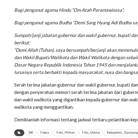
Bagi penganut agama Hindu “Om Atah Paramawisesa”;
Bagi penganut agama Budha “Demi Sang Hyang Adi Budha saya
Sumpah/janji jabatan gubernur dan wakil gubernur, bupati dan
berikut:
“Demi Allah (Tuhan), saya bersumpah/berjanji akan memenuh
dan Wakil Bupati/Walikota dan Wakil Walikota dengan seba
Dasar Negara Republik Indonesia Tahun 1945 dan menjalank
lurusnya serta berbakti kepada masyarakat, nusa dan bangsa.
Serah terima jabatan gubernur dan wakil gubernur, bupati dan 
dengan penyerahan memori serah terima jabatan dari gubernur
dan wakil walikota yang digantikan kepada gubernur dan wakil
walikota yang menggantikan.
Demikianlah informasi tentang jadwal terbaru pelantikan k
DKI
Fokus
Foto_Pilihan
Foto_Utama
Kabupaten_Sijunjung