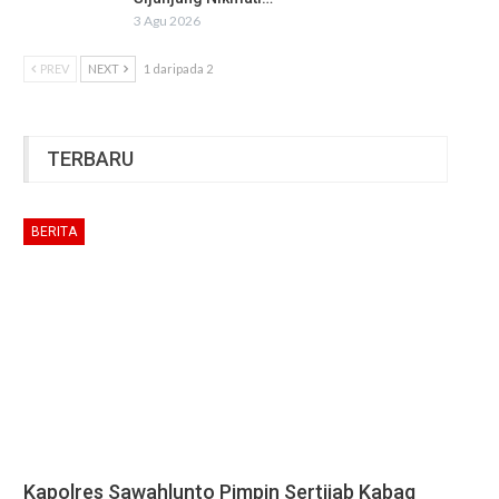
3 Agu 2026
PREV
NEXT
1 daripada 2
TERBARU
BERITA
Kapolres Sawahlunto Pimpin Sertijab Kabag