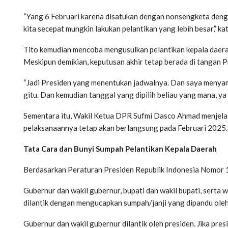
“Yang 6 Februari karena disatukan dengan nonsengketa denga
kita secepat mungkin lakukan pelantikan yang lebih besar,” k
Tito kemudian mencoba mengusulkan pelantikan kepala daerah
Meskipun demikian, keputusan akhir tetap berada di tangan 
“Jadi Presiden yang menentukan jadwalnya. Dan saya menyampai
gitu. Dan kemudian tanggal yang dipilih beliau yang mana, ya
Sementara itu, Wakil Ketua DPR Sufmi Dasco Ahmad menjelas
pelaksanaannya tetap akan berlangsung pada Februari 2025.
Tata Cara dan Bunyi Sumpah Pelantikan Kepala Daerah
Berdasarkan Peraturan Presiden Republik Indonesia Nomor 16
Gubernur dan wakil gubernur, bupati dan wakil bupati, serta
dilantik dengan mengucapkan sumpah/janji yang dipandu oleh
Gubernur dan wakil gubernur dilantik oleh presiden. Jika pre