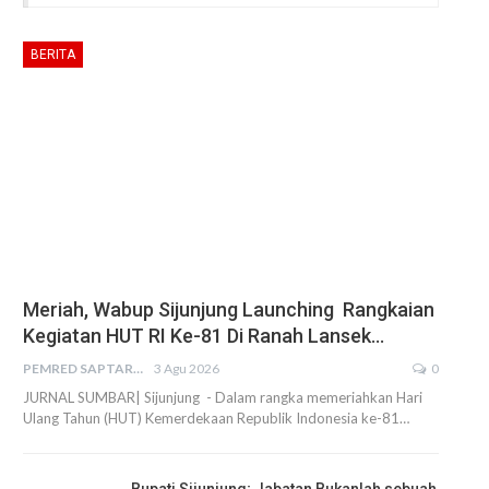
BERITA
Meriah, Wabup Sijunjung Launching Rangkaian
Kegiatan HUT RI Ke-81 Di Ranah Lansek…
PEMRED SAPTARIUS
3 Agu 2026
0
JURNAL SUMBAR| Sijunjung - Dalam rangka memeriahkan Hari
Ulang Tahun (HUT) Kemerdekaan Republik Indonesia ke-81…