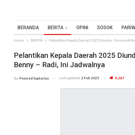
BERANDA
BERITA
OPINI
SOSOK
PARIW
Home
BERITA
Pelantikan Kepala Daerah 2025 Diundur, Termasuk Bup
Pelantikan Kepala Daerah 2025 Diund
Benny – Radi, Ini Jadwalnya
Last updated
2 Feb 2025
4,267
By
Pemred Saptarius