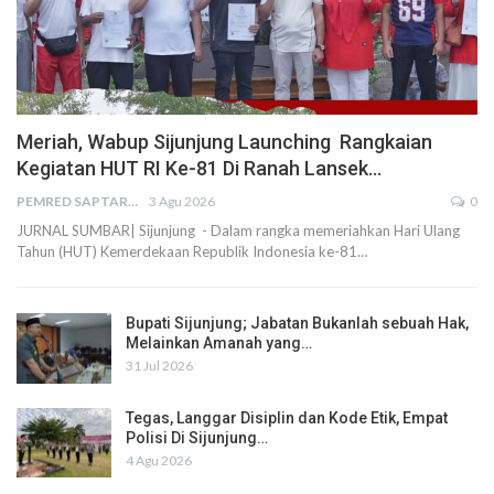
Meriah, Wabup Sijunjung Launching Rangkaian
Kegiatan HUT RI Ke-81 Di Ranah Lansek…
PEMRED SAPTARIUS
3 Agu 2026
0
JURNAL SUMBAR| Sijunjung - Dalam rangka memeriahkan Hari Ulang
Tahun (HUT) Kemerdekaan Republik Indonesia ke-81…
Bupati Sijunjung; Jabatan Bukanlah sebuah Hak,
Melainkan Amanah yang…
31 Jul 2026
Tegas, Langgar Disiplin dan Kode Etik, Empat
Polisi Di Sijunjung…
4 Agu 2026