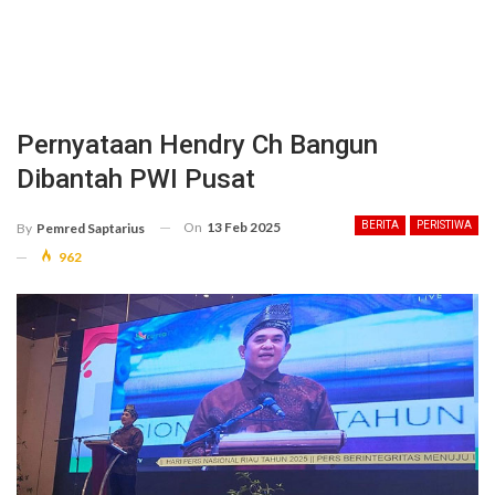
Pernyataan Hendry Ch Bangun
Dibantah PWI Pusat
On
13 Feb 2025
BERITA
PERISTIWA
By
Pemred Saptarius
962