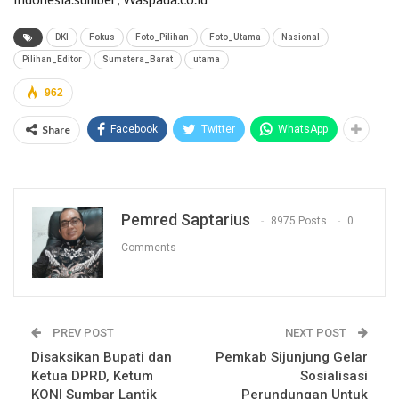
DKI
Fokus
Foto_Pilihan
Foto_Utama
Nasional
Pilihan_Editor
Sumatera_Barat
utama
962
Share
Facebook
Twitter
WhatsApp
Pemred Saptarius
8975 Posts
0
Comments
PREV POST
NEXT POST
Disaksikan Bupati dan
Pemkab Sijunjung Gelar
Ketua DPRD, Ketum
Sosialisasi
KONI Sumbar Lantik
Perundungan Untuk