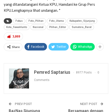
yang ditandatangani Ketua KPU, Hamdani ke Grup Pers
KPU.Lengkapnya lihat undangan. *
Fokus
Foto_Pilihan
Foto_Utama
Kabupaten_Sijunjung
Kota_Sawahlunto
Nasional
Pilihan_Editor
Sumatera_Barat
3,869
Share
Facebook
Twitter
WhatsApp
Pemred Saptarius
8977 Posts
0
Comments
PREV POST
NEXT POST
BazNas Sijunjung
Bersamaan dengan