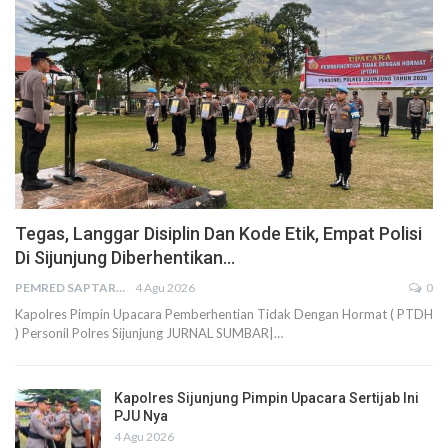
Tegas, Langgar Disiplin Dan Kode Etik, Empat Polisi
Di Sijunjung Diberhentikan…
PEMRED SAPTARIUS
4 Agu 2026
0
Kapolres Pimpin Upacara Pemberhentian Tidak Dengan Hormat ( PTDH
) Personil Polres Sijunjung JURNAL SUMBAR|…
Kapolres Sijunjung Pimpin Upacara Sertijab Ini
PJU Nya
4 Agu 2026