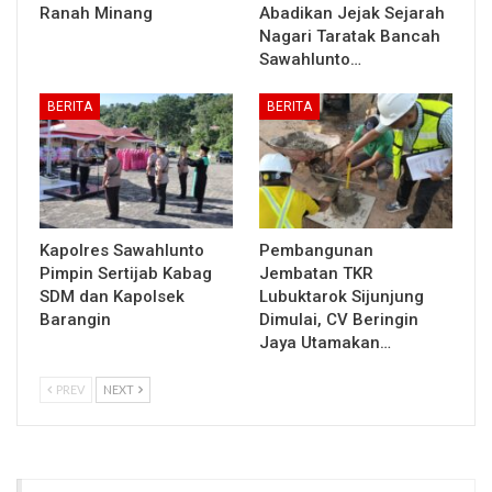
Ranah Minang
Abadikan Jejak Sejarah
Nagari Taratak Bancah
Sawahlunto…
BERITA
BERITA
Kapolres Sawahlunto
Pembangunan
Pimpin Sertijab Kabag
Jembatan TKR
SDM dan Kapolsek
Lubuktarok Sijunjung
Barangin
Dimulai, CV Beringin
Jaya Utamakan…
PREV
NEXT