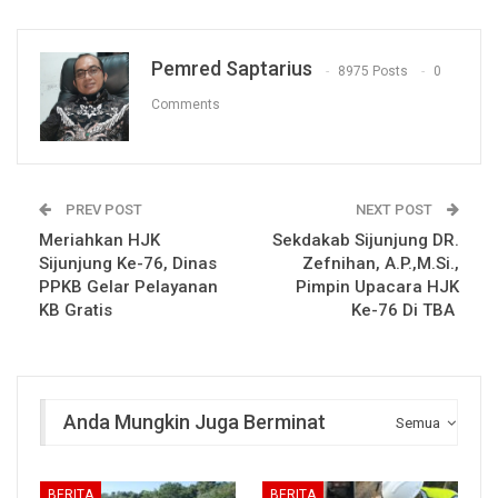
Pemred Saptarius
8975 Posts
0
Comments
PREV POST
NEXT POST
Meriahkan HJK
Sekdakab Sijunjung DR.
Sijunjung Ke-76, Dinas
Zefnihan, A.P.,M.Si.,
PPKB Gelar Pelayanan
Pimpin Upacara HJK
KB Gratis
Ke-76 Di TBA
Anda Mungkin Juga Berminat
Semua
BERITA
BERITA