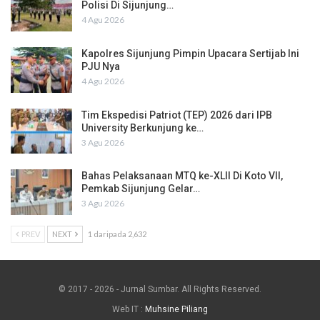
Polisi Di Sijunjung…
4 Agu 2026
Kapolres Sijunjung Pimpin Upacara Sertijab Ini
PJU Nya
4 Agu 2026
Tim Ekspedisi Patriot (TEP) 2026 dari IPB
University Berkunjung ke…
3 Agu 2026
Bahas Pelaksanaan MTQ ke-XLII Di Koto VII,
Pemkab Sijunjung Gelar…
3 Agu 2026
PREV
NEXT
1 daripada 2,632
© 2017 - 2026 - Jurnal Sumbar. All Rights Reserved.
Web IT :
Muhsine Piliang