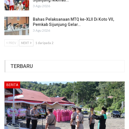
3 Agu 2026
Bahas Pelaksanaan MTQ ke-XLII Di Koto VII,
Pemkab Sijunjung Gelar…
3 Agu 2026
PREV
NEXT
1 daripada 2
TERBARU
BERITA