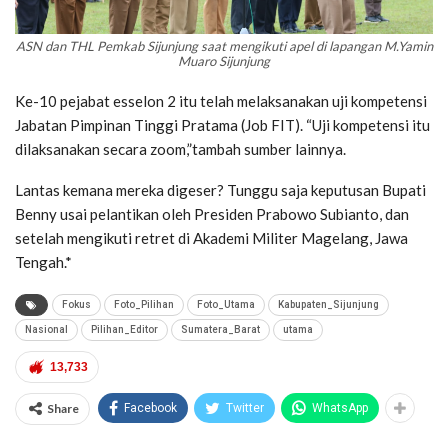
ASN dan THL Pemkab Sijunjung saat mengikuti apel di lapangan M.Yamin
Muaro Sijunjung
Ke-10 pejabat esselon 2 itu telah melaksanakan uji kompetensi
Jabatan Pimpinan Tinggi Pratama (Job FIT). “Uji kompetensi itu
dilaksanakan secara zoom,”tambah sumber lainnya.
Lantas kemana mereka digeser? Tunggu saja keputusan Bupati
Benny usai pelantikan oleh Presiden Prabowo Subianto, dan
setelah mengikuti retret di Akademi Militer Magelang, Jawa
Tengah.*
Fokus
Foto_Pilihan
Foto_Utama
Kabupaten_Sijunjung
Nasional
Pilihan_Editor
Sumatera_Barat
utama
13,733
Share
Facebook
Twitter
WhatsApp