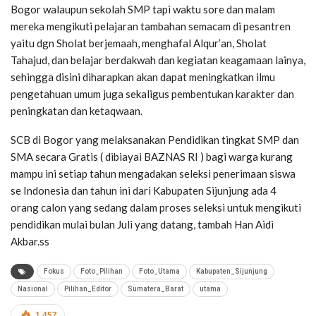
Bogor walaupun sekolah SMP tapi waktu sore dan malam
mereka mengikuti pelajaran tambahan semacam di pesantren
yaitu dgn Sholat berjemaah, menghafal Alqur’an, Sholat
Tahajud, dan belajar berdakwah dan kegiatan keagamaan lainya,
sehingga disini diharapkan akan dapat meningkatkan ilmu
pengetahuan umum juga sekaligus pembentukan karakter dan
peningkatan dan ketaqwaan.
SCB di Bogor yang melaksanakan Pendidikan tingkat SMP dan
SMA secara Gratis ( dibiayai BAZNAS RI ) bagi warga kurang
mampu ini setiap tahun mengadakan seleksi penerimaan siswa
se Indonesia dan tahun ini dari Kabupaten Sijunjung ada 4
orang calon yang sedang dalam proses seleksi untuk mengikuti
pendidikan mulai bulan Juli yang datang, tambah Han Aidi
Akbar.ss
Fokus
Foto_Pilihan
Foto_Utama
Kabupaten_Sijunjung
Nasional
Pilihan_Editor
Sumatera_Barat
utama
1,457