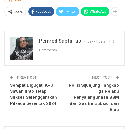
Share
Facebook
Twitter
WhatsApp
Pemred Saptarius
8977 Posts
0
Comments
PREV POST
NEXT POST
Sempat Digugat, KPU
Polisi Sijunjung Tangkap
Sawahlunto Tetap
Tiga Pelaku
Sukses Selenggarakan
Penyalahgunaan BBM
Pilkada Serentak 2024
dan Gas Bersubsidi dari
Riau