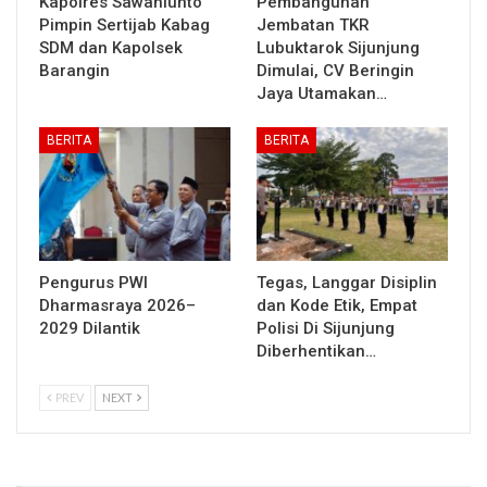
Kapolres Sawahlunto
Pembangunan
Pimpin Sertijab Kabag
Jembatan TKR
SDM dan Kapolsek
Lubuktarok Sijunjung
Barangin
Dimulai, CV Beringin
Jaya Utamakan…
BERITA
BERITA
Pengurus PWI
Tegas, Langgar Disiplin
Dharmasraya 2026–
dan Kode Etik, Empat
2029 Dilantik
Polisi Di Sijunjung
Diberhentikan…
PREV
NEXT