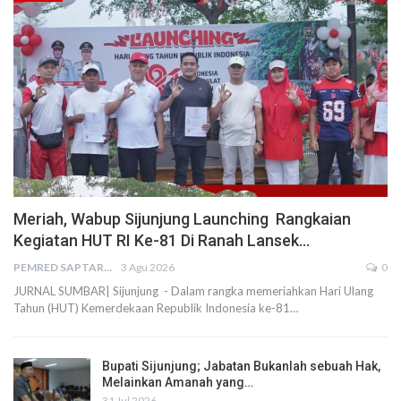
Meriah, Wabup Sijunjung Launching Rangkaian
Kegiatan HUT RI Ke-81 Di Ranah Lansek…
PEMRED SAPTARIUS
3 Agu 2026
0
JURNAL SUMBAR| Sijunjung - Dalam rangka memeriahkan Hari Ulang
Tahun (HUT) Kemerdekaan Republik Indonesia ke-81…
Bupati Sijunjung; Jabatan Bukanlah sebuah Hak,
Melainkan Amanah yang…
31 Jul 2026