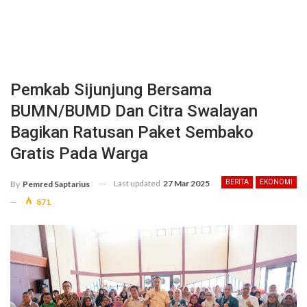
Pemkab Sijunjung Bersama
BUMN/BUMD Dan Citra Swalayan
Bagikan Ratusan Paket Sembako
Gratis Pada Warga
Last updated
27 Mar 2025
BERITA
EKONOMI
By
Pemred Saptarius
871