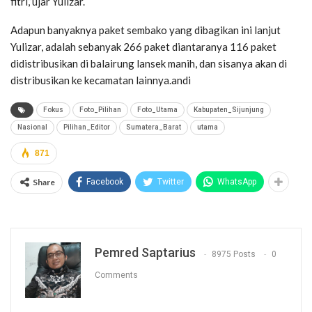
fitri,”ujar Yulizar.
Adapun banyaknya paket sembako yang dibagikan ini lanjut
Yulizar, adalah sebanyak 266 paket diantaranya 116 paket
didistribusikan di balairung lansek manih, dan sisanya akan di
distribusikan ke kecamatan lainnya.andi
Fokus
Foto_Pilihan
Foto_Utama
Kabupaten_Sijunjung
Nasional
Pilihan_Editor
Sumatera_Barat
utama
871
Share
Facebook
Twitter
WhatsApp
Pemred Saptarius
8975 Posts
0
Comments