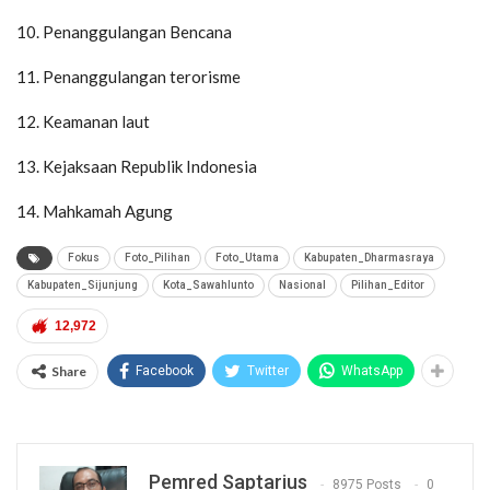
10. Penanggulangan Bencana
11. Penanggulangan terorisme
12. Keamanan laut
13. Kejaksaan Republik Indonesia
14. Mahkamah Agung
Fokus
Foto_Pilihan
Foto_Utama
Kabupaten_Dharmasraya
Kabupaten_Sijunjung
Kota_Sawahlunto
Nasional
Pilihan_Editor
12,972
Share
Facebook
Twitter
WhatsApp
Pemred Saptarius
8975 Posts
0