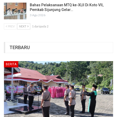
Bahas Pelaksanaan MTQ ke-XLII Di Koto VII,
Pemkab Sijunjung Gelar…
3 Agu 2026
PREV
NEXT
1 daripada 2
TERBARU
BERITA