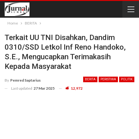
Home
BERITA
Terkait UU TNI Disahkan, Dandim
0310/SSD Letkol Inf Reno Handoko,
S.E., Mengucapkan Terimakasih
Kepada Masyarakat
BERITA
PERISTIWA
POLITIK
By
Pemred Saptarius
Last updated
27 Mar 2025
12,972