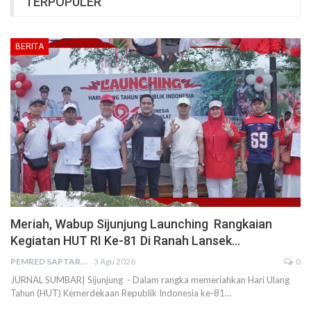
TERPOPULER
BERITA
Meriah, Wabup Sijunjung Launching Rangkaian
Kegiatan HUT RI Ke-81 Di Ranah Lansek…
PEMRED SAPTARIUS
3 Agu 2026
0
JURNAL SUMBAR| Sijunjung - Dalam rangka memeriahkan Hari Ulang
Tahun (HUT) Kemerdekaan Republik Indonesia ke-81…