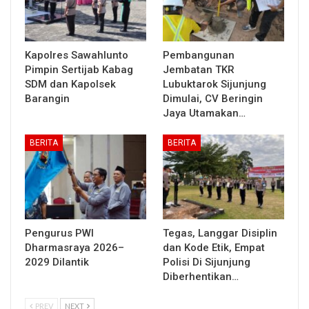
Kapolres Sawahlunto
Pembangunan
Pimpin Sertijab Kabag
Jembatan TKR
SDM dan Kapolsek
Lubuktarok Sijunjung
Barangin
Dimulai, CV Beringin
Jaya Utamakan…
BERITA
BERITA
Pengurus PWI
Tegas, Langgar Disiplin
Dharmasraya 2026–
dan Kode Etik, Empat
2029 Dilantik
Polisi Di Sijunjung
Diberhentikan…
PREV
NEXT