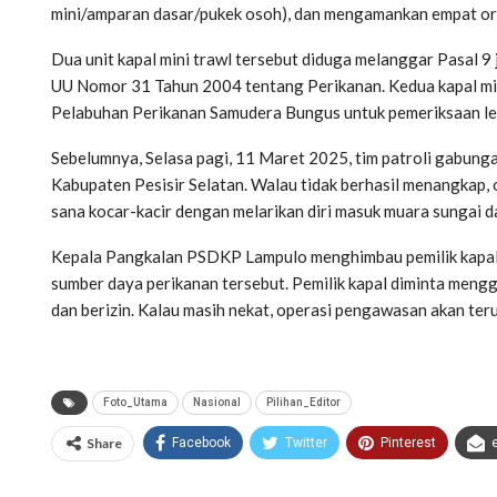
mini/amparan dasar/pukek osoh), dan mengamankan empat or
Dua unit kapal mini trawl tersebut diduga melanggar Pasal
UU Nomor 31 Tahun 2004 tentang Perikanan. Kedua kapal mi
Pelabuhan Perikanan Samudera Bungus untuk pemeriksaan leb
Sebelumnya, Selasa pagi, 11 Maret 2025, tim patroli gabungan
Kabupaten Pesisir Selatan. Walau tidak berhasil menangkap, 
sana kocar-kacir dengan melarikan diri masuk muara sungai d
Kepala Pangkalan PSDKP Lampulo menghimbau pemilik kapal 
sumber daya perikanan tersebut. Pemilik kapal diminta meng
dan berizin. Kalau masih nekat, operasi pengawasan akan ter
Foto_Utama
Nasional
Pilihan_Editor
Share
Facebook
Twitter
Pinterest