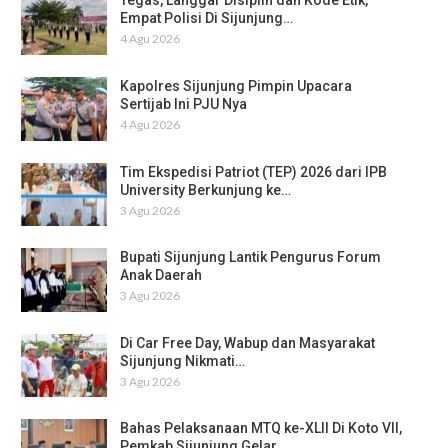
Tegas, Langgar Disiplin dan Kode Etik,
Empat Polisi Di Sijunjung…
4 Agu 2026
Kapolres Sijunjung Pimpin Upacara
Sertijab Ini PJU Nya
4 Agu 2026
Tim Ekspedisi Patriot (TEP) 2026 dari IPB
University Berkunjung ke…
3 Agu 2026
Bupati Sijunjung Lantik Pengurus Forum
Anak Daerah
3 Agu 2026
Di Car Free Day, Wabup dan Masyarakat
Sijunjung Nikmati…
3 Agu 2026
Bahas Pelaksanaan MTQ ke-XLII Di Koto VII,
Pemkab Sijunjung Gelar…