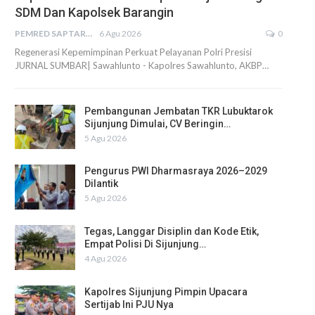
SDM Dan Kapolsek Barangin
PEMRED SAPTARIUS
6 Agu 2026
0
Regenerasi Kepemimpinan Perkuat Pelayanan Polri Presisi
JURNAL SUMBAR| Sawahlunto - Kapolres Sawahlunto, AKBP…
Pembangunan Jembatan TKR Lubuktarok
Sijunjung Dimulai, CV Beringin…
5 Agu 2026
Pengurus PWI Dharmasraya 2026–2029
Dilantik
5 Agu 2026
Tegas, Langgar Disiplin dan Kode Etik,
Empat Polisi Di Sijunjung…
4 Agu 2026
Kapolres Sijunjung Pimpin Upacara
Sertijab Ini PJU Nya