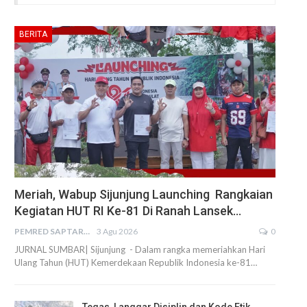
BERITA
Meriah, Wabup Sijunjung Launching Rangkaian
Kegiatan HUT RI Ke-81 Di Ranah Lansek…
PEMRED SAPTARIUS
3 Agu 2026
0
JURNAL SUMBAR| Sijunjung - Dalam rangka memeriahkan Hari
Ulang Tahun (HUT) Kemerdekaan Republik Indonesia ke-81…