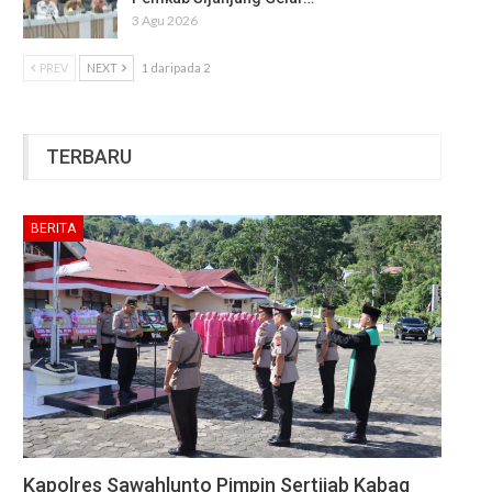
3 Agu 2026
PREV
NEXT
1 daripada 2
TERBARU
BERITA
Kapolres Sawahlunto Pimpin Sertijab Kabag