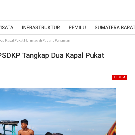
ISATA
INFRASTRUKTUR
PEMILU
SUMATERA BARA
p Dua Kapal Pukat Harimau di Padang Pariaman
li PSDKP Tangkap Dua Kapal Pukat
HUKUM