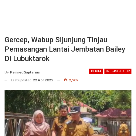
Gercep, Wabup Sijunjung Tinjau
Pemasangan Lantai Jembatan Bailey
Di Lubuktarok
BERITA
INFRASTRUKTUR
By
Pemred Saptarius
Last updated
22 Apr 2025
2,509