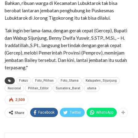
Bahkan, ribuan warga di Kecamatan Lubuktarok tak bisa
berobat lantaran jembatan penghubung ke Puskesmas
Lubuktarok di Jorong Tigokorong itu tak bisa dilalui.
Tak ingin berlama-lama, dengan gerak cepat (Gercep), Bupati
dan Wabup Sijunjung, Benny Dwifa Yuswir, S.STP., M.Si., – H.
Iraddatillah.,S.Pt., langsung bertindak dengan gerak cepat
(Gercep), melobi Pemerintah Provinsi (Pemprov), meminjam
jembatan Bailey tersebut. Dan kini, lantai jembatan itu sudah
terpasang.*
Fokus
Foto_Pilihan
Foto_Utama
Kabupaten_Sijunjung
Nasional
Pilihan_Editor
Sumatera_Barat
utama
2,509
Share
Facebook
Twitter
WhatsApp