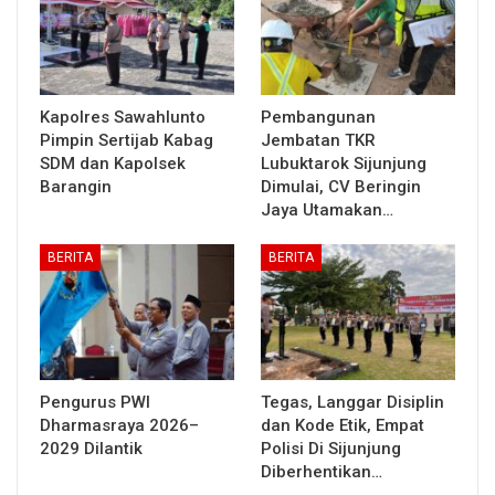
Kapolres Sawahlunto
Pembangunan
Pimpin Sertijab Kabag
Jembatan TKR
SDM dan Kapolsek
Lubuktarok Sijunjung
Barangin
Dimulai, CV Beringin
Jaya Utamakan…
BERITA
BERITA
Pengurus PWI
Tegas, Langgar Disiplin
Dharmasraya 2026–
dan Kode Etik, Empat
2029 Dilantik
Polisi Di Sijunjung
Diberhentikan…