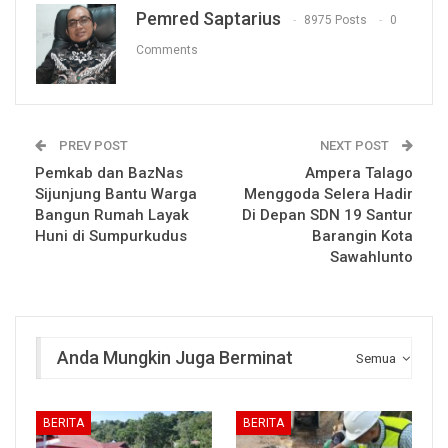
Pemred Saptarius
8975 Posts
0
Comments
PREV POST
NEXT POST
Pemkab dan BazNas
Ampera Talago
Sijunjung Bantu Warga
Menggoda Selera Hadir
Bangun Rumah Layak
Di Depan SDN 19 Santur
Huni di Sumpurkudus
Barangin Kota
Sawahlunto
Anda Mungkin Juga Berminat
Semua
BERITA
BERITA