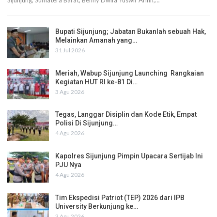
Sijunjung, Sumatera Barat, Benny Dwifa Yuswir Arifin,…
Bupati Sijunjung; Jabatan Bukanlah sebuah Hak,
Melainkan Amanah yang…
31 Jul 2026
Meriah, Wabup Sijunjung Launching Rangkaian
Kegiatan HUT RI ke-81 Di…
3 Agu 2026
Tegas, Langgar Disiplin dan Kode Etik, Empat
Polisi Di Sijunjung…
4 Agu 2026
Kapolres Sijunjung Pimpin Upacara Sertijab Ini
PJU Nya
4 Agu 2026
Tim Ekspedisi Patriot (TEP) 2026 dari IPB
University Berkunjung ke…
3 Agu 2026