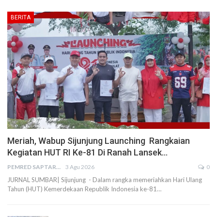
BERITA
Meriah, Wabup Sijunjung Launching Rangkaian
Kegiatan HUT RI Ke-81 Di Ranah Lansek…
PEMRED SAPTARIUS
3 Agu 2026
0
JURNAL SUMBAR| Sijunjung - Dalam rangka memeriahkan Hari Ulang
Tahun (HUT) Kemerdekaan Republik Indonesia ke-81…