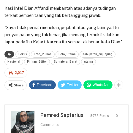
Kasi Intel Dian Affandi membantah atas adanya tudingan
terkait pemberitaan yang tak bertanggung jawab.
“Saya tidak pernah menekan, pejabat atau yang lainnya. Itu
penyampaian yang tak benar, jika memang terbukti silahkan
lapor pada ibu Kajari. Karena itu semua tak benar,”kata Dian.*
Fokus
Foto_Pilihan
Foto_Utama
Kabupaten_Sijunjung
Nasional
Pilihan_Editor
Sumatera_Barat
utama
2,017
Share
Facebook
Twitter
WhatsApp
Pemred Saptarius
8975 Posts
0
Comments