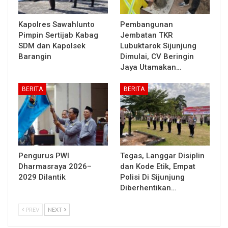
Kapolres Sawahlunto
Pembangunan
Pimpin Sertijab Kabag
Jembatan TKR
SDM dan Kapolsek
Lubuktarok Sijunjung
Barangin
Dimulai, CV Beringin
Jaya Utamakan…
BERITA
BERITA
Pengurus PWI
Tegas, Langgar Disiplin
Dharmasraya 2026–
dan Kode Etik, Empat
2029 Dilantik
Polisi Di Sijunjung
Diberhentikan…
PREV
NEXT