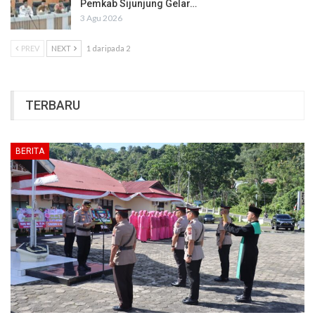
Pemkab Sijunjung Gelar…
3 Agu 2026
PREV
NEXT
1 daripada 2
TERBARU
BERITA