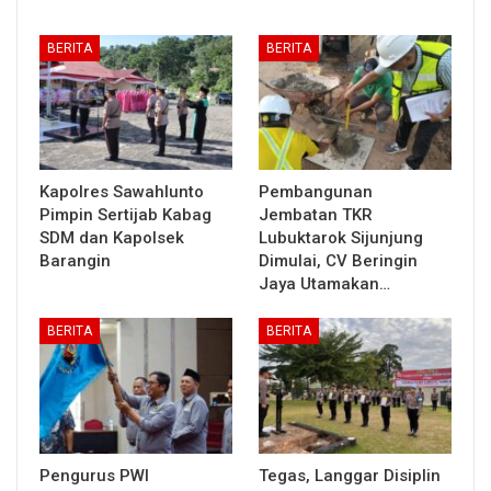
BERITA
BERITA
Kapolres Sawahlunto
Pembangunan
Pimpin Sertijab Kabag
Jembatan TKR
SDM dan Kapolsek
Lubuktarok Sijunjung
Barangin
Dimulai, CV Beringin
Jaya Utamakan…
BERITA
BERITA
Pengurus PWI
Tegas, Langgar Disiplin