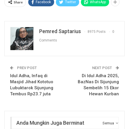
Share
Facebook
Twitter
WhatsApp
Pemred Saptarius
8975 Posts
0
Comments
PREV POST
NEXT POST
Idul Adha, Infaq di
Di Idul Adha 2025,
Masjid Jihad Kototuo
BazNas Di Sijunjung
Lubuktarok Sijunjung
Sembelih 15 Ekor
Tembus Rp23.7 juta
Hewan Kurban
Anda Mungkin Juga Berminat
Semua