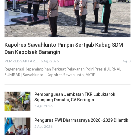
Kapolres Sawahlunto Pimpin Sertijab Kabag SDM
Dan Kapolsek Barangin
PEMRED SAPTARIUS
6 Agu 2026
0
Regenerasi Kepemimpinan Perkuat Pelayanan Polri Presisi JURNAL
SUMBAR| Sawahlunto - Kapolres Sawahlunto, AKBP…
Pembangunan Jembatan TKR Lubuktarok
Sijunjung Dimulai, CV Beringin…
5 Agu 2026
Pengurus PWI Dharmasraya 2026–2029 Dilantik
5 Agu 2026