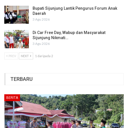
Bupati Sijunjung Lantik Pengurus Forum Anak
Daerah
3 Agu 2026
Di Car Free Day, Wabup dan Masyarakat
Sijunjung Nikmati…
3 Agu 2026
PREV
NEXT
1 daripada 2
TERBARU
BERITA