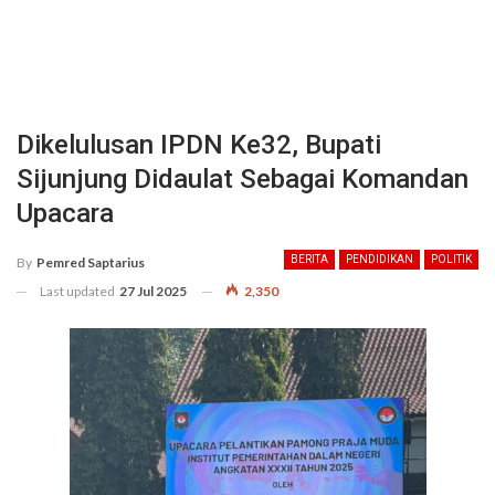
Dikelulusan IPDN Ke32, Bupati
Sijunjung Didaulat Sebagai Komandan
Upacara
BERITA
PENDIDIKAN
POLITIK
By
Pemred Saptarius
Last updated
27 Jul 2025
2,350