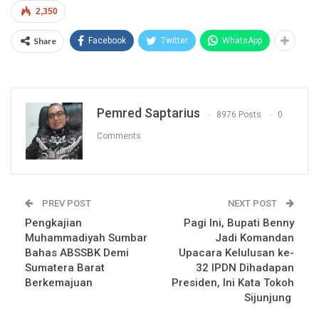
2,350
Share
Facebook
Twitter
WhatsApp
Pemred Saptarius
8976 Posts
0
Comments
PREV POST
NEXT POST
Pengkajian
Pagi Ini, Bupati Benny
Muhammadiyah Sumbar
Jadi Komandan
Bahas ABSSBK Demi
Upacara Kelulusan ke-
Sumatera Barat
32 IPDN Dihadapan
Berkemajuan
Presiden, Ini Kata Tokoh
Sijunjung