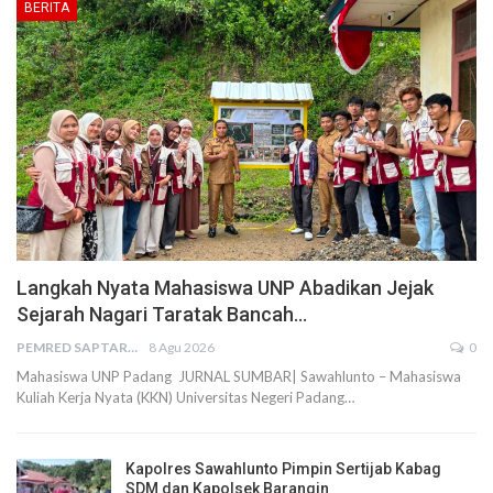
BERITA
Langkah Nyata Mahasiswa UNP Abadikan Jejak
Sejarah Nagari Taratak Bancah…
PEMRED SAPTARIUS
8 Agu 2026
0
Mahasiswa UNP Padang JURNAL SUMBAR| Sawahlunto – Mahasiswa
Kuliah Kerja Nyata (KKN) Universitas Negeri Padang…
Kapolres Sawahlunto Pimpin Sertijab Kabag
SDM dan Kapolsek Barangin