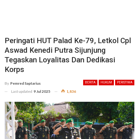
Peringati HUT Palad Ke-79, Letkol Cpl
Aswad Kenedi Putra Sijunjung
Tegaskan Loyalitas Dan Dedikasi
Korps
BERITA
HUKUM
PERISTIWA
By
Pemred Saptarius
Last updated
9 Jul 2025
1,836