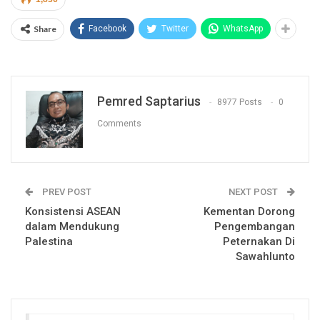
Share
Facebook
Twitter
WhatsApp
Pemred Saptarius
8977 Posts
0
Comments
PREV POST
NEXT POST
Konsistensi ASEAN
Kementan Dorong
dalam Mendukung
Pengembangan
Palestina
Peternakan Di
Sawahlunto