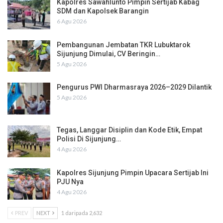
Kapolres Sawahlunto Pimpin Sertijab Kabag
SDM dan Kapolsek Barangin
6 Agu 2026
Pembangunan Jembatan TKR Lubuktarok
Sijunjung Dimulai, CV Beringin…
5 Agu 2026
Pengurus PWI Dharmasraya 2026–2029 Dilantik
5 Agu 2026
Tegas, Langgar Disiplin dan Kode Etik, Empat
Polisi Di Sijunjung…
4 Agu 2026
Kapolres Sijunjung Pimpin Upacara Sertijab Ini
PJU Nya
4 Agu 2026
PREV
NEXT
1 daripada 2,632