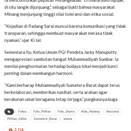
di situ langik dijunjuang,” sebagai bukti bahwa masyarakat
Minang menjunjung tinggi nilai toleransi dan etika sosial.
“Kejadian di Padang Sarai muncul karena komunikasi yang tidak
transparan, sehingga membuat masyarakat merasa tidak
nyaman,” ujar Ki Jal.
Sementara itu, Ketua Umum PGI Pendeta Jacky Manuputty
mengapresiasi sambutan hangat Muhammadiyah Sumbar. Ia
menilai penghormatan terhadap budaya lokal menjadi kunci
penting dalam membangun harmoni.
“Kami berharap Muhammadiyah Sumatera Barat dapat terus
berkolaborasi, memberikan nasihat, serta arahan agar
kerukunan umat beragama tetap terjaga,” pungkasnya.kuga
Fokus
Foto_Pilihan
Foto_Utama
Kota_Padang
Nasional
Pilihan_Editor
Sumatera_Barat
utama
2,718