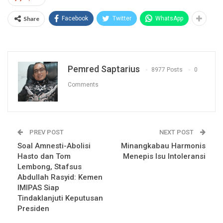
Share
Facebook
Twitter
WhatsApp
Pemred Saptarius
8977 Posts
0
Comments
PREV POST
NEXT POST
Soal Amnesti-Abolisi
Minangkabau Harmonis
Hasto dan Tom
Menepis Isu Intoleransi
Lembong, Stafsus
Abdullah Rasyid: Kemen
IMIPAS Siap
Tindaklanjuti Keputusan
Presiden