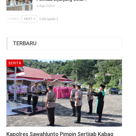
3 Agu 2026
PREV
NEXT
1 daripada 2
TERBARU
BERITA
Kapolres Sawahlunto Pimpin Sertijab Kabag