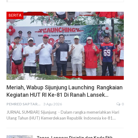
BERITA
Meriah, Wabup Sijunjung Launching Rangkaian
Kegiatan HUT RI Ke-81 Di Ranah Lansek…
PEMRED SAPTARIUS
3 Agu 2026
0
JURNAL SUMBAR| Sijunjung - Dalam rangka memeriahkan Hari
Ulang Tahun (HUT) Kemerdekaan Republik Indonesia ke-81…