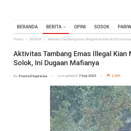
BERANDA
BERITA
OPINI
SOSOK
PARIW
Home
BERITA
Aktivitas Tambang Emas illegal Kian Marak Di Enam Na
Aktivitas Tambang Emas Illegal Kian
Solok, Ini Dugaan Mafianya
Last updated
7 Sep 2025
1,895
By
Pemred Saptarius