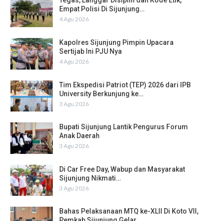
Tegas, Langgar Disiplin dan Kode Etik,
Empat Polisi Di Sijunjung…
4 Agu 2026
Kapolres Sijunjung Pimpin Upacara
Sertijab Ini PJU Nya
4 Agu 2026
Tim Ekspedisi Patriot (TEP) 2026 dari IPB
University Berkunjung ke…
3 Agu 2026
Bupati Sijunjung Lantik Pengurus Forum
Anak Daerah
3 Agu 2026
Di Car Free Day, Wabup dan Masyarakat
Sijunjung Nikmati…
3 Agu 2026
Bahas Pelaksanaan MTQ ke-XLII Di Koto VII,
Pemkab Sijunjung Gelar…