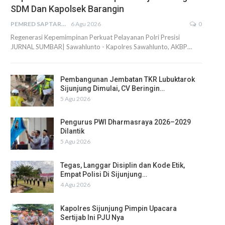
SDM Dan Kapolsek Barangin
PEMRED SAPTARIUS
6 Agu 2026
0
Regenerasi Kepemimpinan Perkuat Pelayanan Polri Presisi
JURNAL SUMBAR| Sawahlunto - Kapolres Sawahlunto, AKBP…
Pembangunan Jembatan TKR Lubuktarok
Sijunjung Dimulai, CV Beringin…
5 Agu 2026
Pengurus PWI Dharmasraya 2026–2029
Dilantik
5 Agu 2026
Tegas, Langgar Disiplin dan Kode Etik,
Empat Polisi Di Sijunjung…
4 Agu 2026
Kapolres Sijunjung Pimpin Upacara
Sertijab Ini PJU Nya