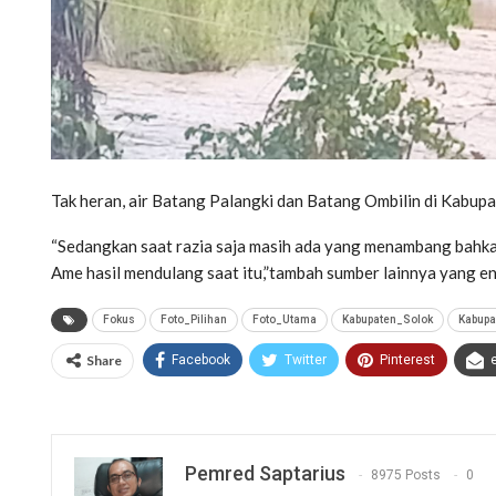
Tak heran, air Batang Palangki dan Batang Ombilin di Kabupat
“Sedangkan saat razia saja masih ada yang menambang bahka
Ame hasil mendulang saat itu,”tambah sumber lainnya yang en
Fokus
Foto_Pilihan
Foto_Utama
Kabupaten_Solok
Kabupa
Share
Facebook
Twitter
Pinterest
Pemred Saptarius
8975 Posts
0