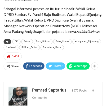
Sebagai informasi, peresmian itu turut dihadiri Wakil Ketua
DPRD Sumbar, Evi Yandri Rajo Budiman, Wakil Bupati Sijunjung
Irradattillah, Wakil Ketua DPRD Sijunjung Syahril Syamra,
Manager Network Operation Productivity (NOP) Telkomsel
Area Padang Andy Suapril, dan pejabat lainnya.
rel/detik.News
DKI
Fokus
Foto_Pilihan
Foto_Utama
Kabupaten_Sijunjung
Nasional
Pilihan_Editor
Sumatera_Barat
5,451
Share
Facebook
Twitter
WhatsApp
Pemred Saptarius
8977 Posts
0
Comments