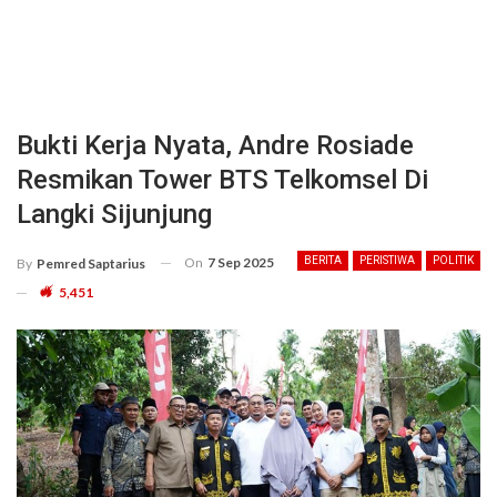
Bukti Kerja Nyata, Andre Rosiade
Resmikan Tower BTS Telkomsel Di
Langki Sijunjung
On
7 Sep 2025
BERITA
PERISTIWA
POLITIK
By
Pemred Saptarius
5,451