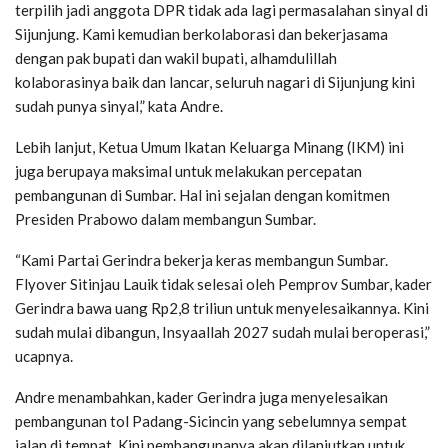
terpilih jadi anggota DPR tidak ada lagi permasalahan sinyal di
Sijunjung. Kami kemudian berkolaborasi dan bekerjasama
dengan pak bupati dan wakil bupati, alhamdulillah
kolaborasinya baik dan lancar, seluruh nagari di Sijunjung kini
sudah punya sinyal,” kata Andre.
Lebih lanjut, Ketua Umum Ikatan Keluarga Minang (IKM) ini
juga berupaya maksimal untuk melakukan percepatan
pembangunan di Sumbar. Hal ini sejalan dengan komitmen
Presiden Prabowo dalam membangun Sumbar.
“Kami Partai Gerindra bekerja keras membangun Sumbar.
Flyover Sitinjau Lauik tidak selesai oleh Pemprov Sumbar, kader
Gerindra bawa uang Rp2,8 triliun untuk menyelesaikannya. Kini
sudah mulai dibangun, Insyaallah 2027 sudah mulai beroperasi,”
ucapnya.
Andre menambahkan, kader Gerindra juga menyelesaikan
pembangunan tol Padang-Sicincin yang sebelumnya sempat
jalan di tempat. Kini pembangunanya akan dilanjutkan untuk