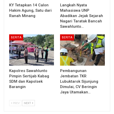
KY Tetapkan 14 Calon
Langkah Nyata
Hakim Agung, Satu dari
Mahasiswa UNP
Ranah Minang
Abadikan Jejak Sejarah
Nagari Taratak Bancah
Sawahlunto…
BERITA
BERITA
Kapolres Sawahlunto
Pembangunan
Pimpin Sertijab Kabag
Jembatan TKR
SDM dan Kapolsek
Lubuktarok Sijunjung
Barangin
Dimulai, CV Beringin
Jaya Utamakan…
PREV
NEXT