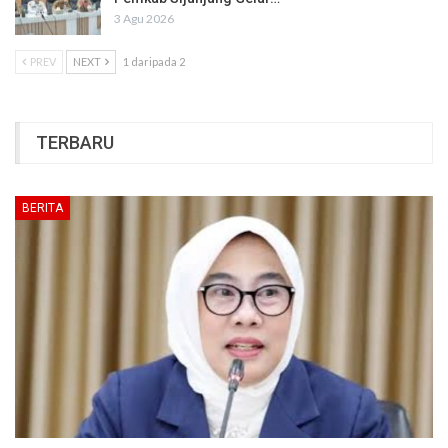
3 Agu 2026
PREV
NEXT
1 daripada 2
TERBARU
BERITA