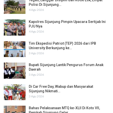
Tegas, Langgar Disiplin dan Kode Etik, Empat
Polisi Di Sijunjung…
4 Agu 2026
Kapolres Sijunjung Pimpin Upacara Sertijab Ini
PJU Nya
4 Agu 2026
Tim Ekspedisi Patriot (TEP) 2026 dari IPB
University Berkunjung ke…
3 Agu 2026
Bupati Sijunjung Lantik Pengurus Forum Anak
Daerah
3 Agu 2026
Di Car Free Day, Wabup dan Masyarakat
Sijunjung Nikmati…
3 Agu 2026
Bahas Pelaksanaan MTQ ke-XLII Di Koto VII,
Pemkab Sijunjung Gelar…