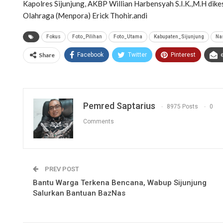
Kapolres Sijunjung, AKBP Willian Harbensyah S.I.K.,M.H d
Olahraga (Menpora) Erick Thohir.andi
Fokus
Foto_Pilihan
Foto_Utama
Kabupaten_Sijunjung
Na
Share
Facebook
Twitter
Pinterest
Pemred Saptarius
8975 Posts
0
Comments
PREV POST
Bantu Warga Terkena Bencana, Wabup Sijunjung
Salurkan Bantuan BazNas