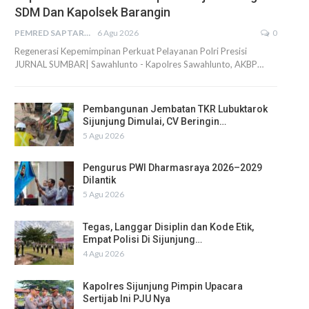
SDM Dan Kapolsek Barangin
PEMRED SAPTARIUS
6 Agu 2026
0
Regenerasi Kepemimpinan Perkuat Pelayanan Polri Presisi
JURNAL SUMBAR| Sawahlunto - Kapolres Sawahlunto, AKBP…
Pembangunan Jembatan TKR Lubuktarok
Sijunjung Dimulai, CV Beringin…
5 Agu 2026
Pengurus PWI Dharmasraya 2026–2029
Dilantik
5 Agu 2026
Tegas, Langgar Disiplin dan Kode Etik,
Empat Polisi Di Sijunjung…
4 Agu 2026
Kapolres Sijunjung Pimpin Upacara
Sertijab Ini PJU Nya