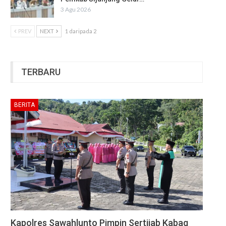
3 Agu 2026
PREV
NEXT
1 daripada 2
TERBARU
BERITA
Kapolres Sawahlunto Pimpin Sertijab Kabag