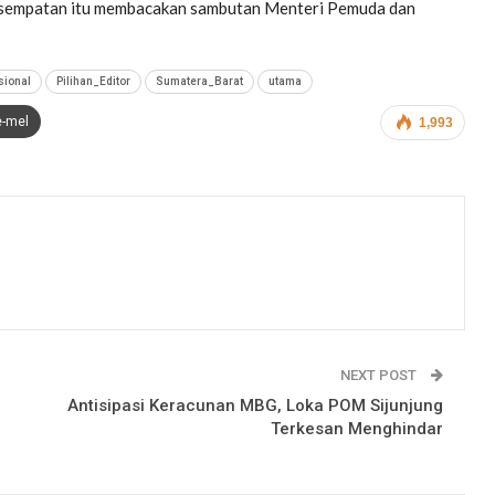
ikesempatan itu membacakan sambutan Menteri Pemuda dan
sional
Pilihan_Editor
Sumatera_Barat
utama
e-mel
1,993
NEXT POST
Antisipasi Keracunan MBG, Loka POM Sijunjung
Terkesan Menghindar