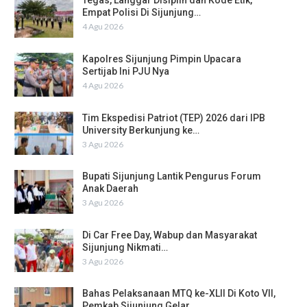
Tegas, Langgar Disiplin dan Kode Etik,
Empat Polisi Di Sijunjung…
4 Agu 2026
Kapolres Sijunjung Pimpin Upacara
Sertijab Ini PJU Nya
4 Agu 2026
Tim Ekspedisi Patriot (TEP) 2026 dari IPB
University Berkunjung ke…
3 Agu 2026
Bupati Sijunjung Lantik Pengurus Forum
Anak Daerah
3 Agu 2026
Di Car Free Day, Wabup dan Masyarakat
Sijunjung Nikmati…
3 Agu 2026
Bahas Pelaksanaan MTQ ke-XLII Di Koto VII,
Pemkab Sijunjung Gelar…