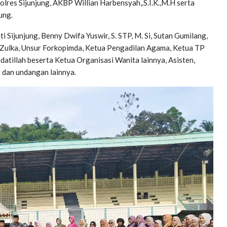
olres Sijunjung, AKBP Willian Harbensyah,.S.I.K.,M.H serta
ung.
i Sijunjung, Benny Dwifa Yuswir, S. STP, M. Si, Sutan Gumilang,
di Zulka, Unsur Forkopimda, Ketua Pengadilan Agama, Ketua TP
atillah beserta Ketua Organisasi Wanita lainnya, Asisten,
g dan undangan lainnya.