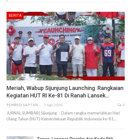
BERITA
Meriah, Wabup Sijunjung Launching Rangkaian
Kegiatan HUT RI Ke-81 Di Ranah Lansek…
PEMRED SAPTARIUS
3 Agu 2026
0
JURNAL SUMBAR| Sijunjung - Dalam rangka memeriahkan Hari
Ulang Tahun (HUT) Kemerdekaan Republik Indonesia ke-81…