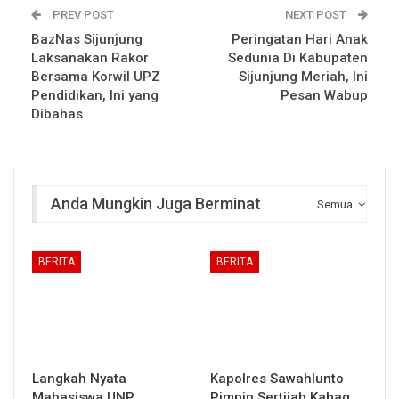
PREV POST
NEXT POST
BazNas Sijunjung
Peringatan Hari Anak
Laksanakan Rakor
Sedunia Di Kabupaten
Bersama Korwil UPZ
Sijunjung Meriah, Ini
Pendidikan, Ini yang
Pesan Wabup
Dibahas
Anda Mungkin Juga Berminat
Semua
BERITA
BERITA
Langkah Nyata
Kapolres Sawahlunto
Mahasiswa UNP
Pimpin Sertijab Kabag