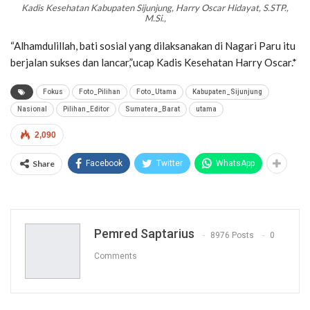
Kadis Kesehatan Kabupaten Sijunjung, Harry Oscar Hidayat, S.STP.,
M.Si.,
“Alhamdulillah, bati sosial yang dilaksanakan di Nagari Paru itu
berjalan sukses dan lancar,”ucap Kadis Kesehatan Harry Oscar.*
Fokus
Foto_Pilihan
Foto_Utama
Kabupaten_Sijunjung
Nasional
Pilihan_Editor
Sumatera_Barat
utama
2,090
Share
Facebook
Twitter
WhatsApp
Pemred Saptarius
8976 Posts
0
Comments