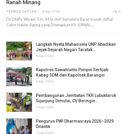
Ranah Minang
PEMRED SAPTARIUS
8 Agu 2026
0
Dr. Dhifla Wiyani, S.H., M.H.,dari Sumatera Barat masuk daftar
Calon Hakim Agung yang Ditetapkan KY JURNAL…
Langkah Nyata Mahasiswa UNP Abadikan
Jejak Sejarah Nagari Taratak…
8 Agu 2026
Kapolres Sawahlunto Pimpin Sertijab
Kabag SDM dan Kapolsek Barangin
6 Agu 2026
Pembangunan Jembatan TKR Lubuktarok
Sijunjung Dimulai, CV Beringin…
5 Agu 2026
Pengurus PWI Dharmasraya 2026–2029
Dilantik
5 Agu 2026