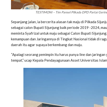
TESTIMONI – Tim Pansel Pilkada DPD Partai Gerindr
Sepanjang jalan, ia bercerita alasan tak maju di Pilkada Siju
sebagai calon Bupati Sijunjung baik periode 2019 -2024, m
meminta Syafrizal untuk maju sebagai Calon Bupati Sijunjung
kemampuan dan Jaringannya di Tingkat Nasional tidak di ragu
daerah itu agar supaya berkembang dan maju.
“Apalagi seorang pemimpin itu harus punya line dan jaringan 
tempat,” ucap Kepala Pendayagunaan Asset Universitas Islam I