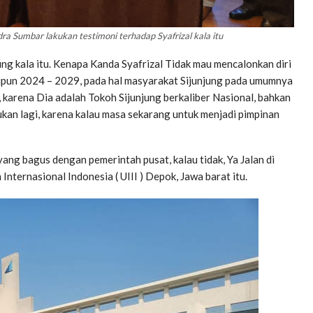
a Sumbar lakukan testimoni terhadap Syafrizal kala itu
njung kala itu. Kenapa Kanda Syafrizal Tidak mau mencalonkan diri
aupun 2024 – 2029, pada hal masyarakat Sijunjung pada umumnya
, karena Dia adalah Tokoh Sijunjung berkaliber Nasional, bahkan
kan lagi, karena kalau masa sekarang untuk menjadi pimpinan
yang bagus dengan pemerintah pusat, kalau tidak, Ya Jalan di
nternasional Indonesia ( UIII ) Depok, Jawa barat itu.