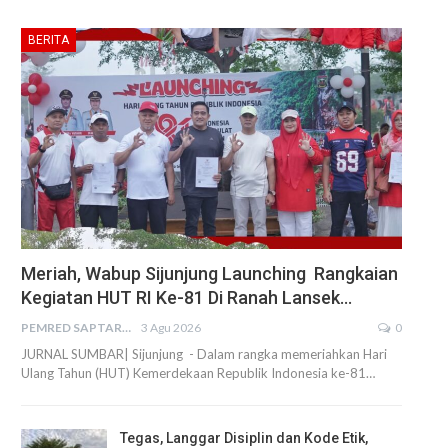
BERITA
Meriah, Wabup Sijunjung Launching Rangkaian
Kegiatan HUT RI Ke-81 Di Ranah Lansek…
PEMRED SAPTARIUS
3 Agu 2026
0
JURNAL SUMBAR| Sijunjung - Dalam rangka memeriahkan Hari
Ulang Tahun (HUT) Kemerdekaan Republik Indonesia ke-81…
Tegas, Langgar Disiplin dan Kode Etik,