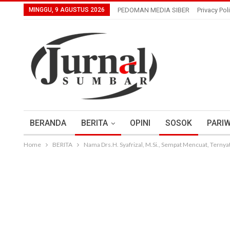
MINGGU, 9 AGUSTUS 2026
PEDOMAN MEDIA SIBER
Privacy Pol
BERANDA
BERITA
OPINI
SOSOK
PARIW
Home
BERITA
Nama Drs.H. Syafrizal, M.Si., Sempat Mencuat, Ternyat