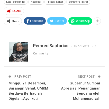
Kota_Bukittinggi
Nasional
Pilihan_Editor
Sumatera_Barat
14,283
Share
Facebook
Twitter
WhatsApp
Pemred Saptarius
8977 Posts
0
Comments
PREV POST
NEXT POST
Minggu 21 Desember,
Gubernur Sumbar
Barangin Sehat, UMKM
Apresiasi Penanganan
Berdaya Berhadiah
Bencana oleh
Digelar…Ayo Ikuti
Muhammadiyah