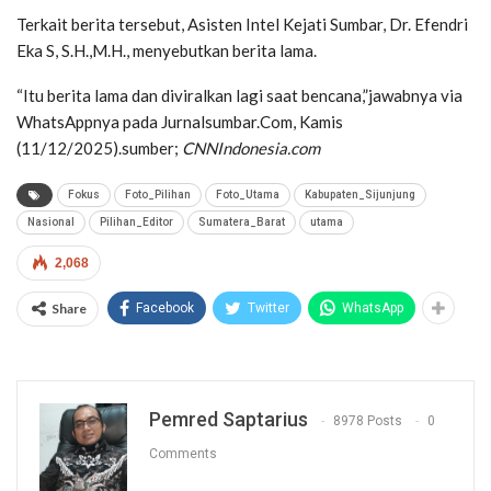
Terkait berita tersebut, Asisten Intel Kejati Sumbar, Dr. Efendri
Eka S, S.H.,M.H., menyebutkan berita lama.
“Itu berita lama dan diviralkan lagi saat bencana,”jawabnya via
WhatsAppnya pada Jurnalsumbar.Com, Kamis
(11/12/2025).sumber;
CNNIndonesia.com
Fokus
Foto_Pilihan
Foto_Utama
Kabupaten_Sijunjung
Nasional
Pilihan_Editor
Sumatera_Barat
utama
2,068
Share
Facebook
Twitter
WhatsApp
Pemred Saptarius
8978 Posts
0
Comments