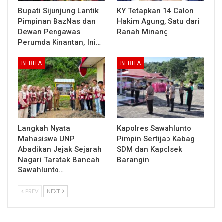
Bupati Sijunjung Lantik
KY Tetapkan 14 Calon
Pimpinan BazNas dan
Hakim Agung, Satu dari
Dewan Pengawas
Ranah Minang
Perumda Kinantan, Ini…
BERITA
BERITA
Langkah Nyata
Kapolres Sawahlunto
Mahasiswa UNP
Pimpin Sertijab Kabag
Abadikan Jejak Sejarah
SDM dan Kapolsek
Nagari Taratak Bancah
Barangin
Sawahlunto…
PREV
NEXT