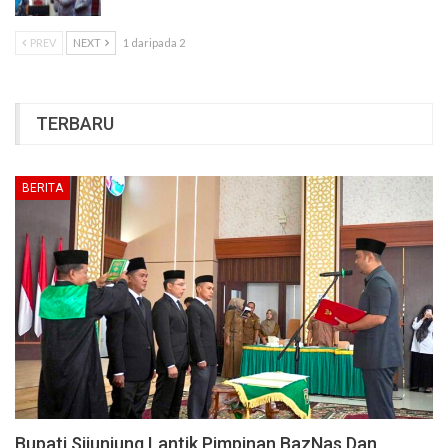
PREV
NEXT
1 daripada 2
TERBARU
BERITA
Bupati Sijunjung Lantik Pimpinan BazNas Dan