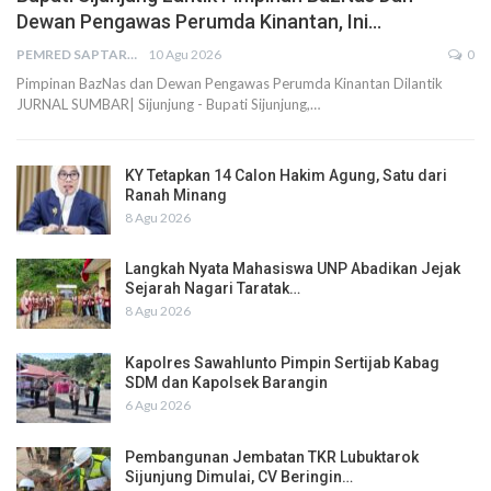
Dewan Pengawas Perumda Kinantan, Ini…
PEMRED SAPTARIUS
10 Agu 2026
0
Pimpinan BazNas dan Dewan Pengawas Perumda Kinantan Dilantik
JURNAL SUMBAR| Sijunjung - Bupati Sijunjung,…
KY Tetapkan 14 Calon Hakim Agung, Satu dari
Ranah Minang
8 Agu 2026
Langkah Nyata Mahasiswa UNP Abadikan Jejak
Sejarah Nagari Taratak…
8 Agu 2026
Kapolres Sawahlunto Pimpin Sertijab Kabag
SDM dan Kapolsek Barangin
6 Agu 2026
Pembangunan Jembatan TKR Lubuktarok
Sijunjung Dimulai, CV Beringin…