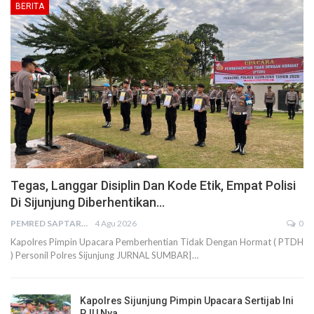
BERITA
Tegas, Langgar Disiplin Dan Kode Etik, Empat Polisi
Di Sijunjung Diberhentikan…
PEMRED SAPTARIUS
4 Agu 2026
0
Kapolres Pimpin Upacara Pemberhentian Tidak Dengan Hormat ( PTDH
) Personil Polres Sijunjung JURNAL SUMBAR|…
Kapolres Sijunjung Pimpin Upacara Sertijab Ini
PJU Nya