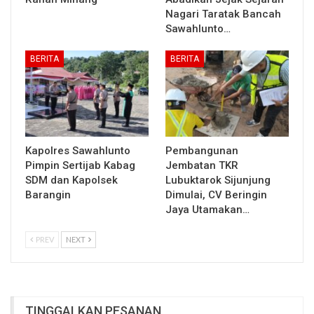
Nagari Taratak Bancah
Sawahlunto…
BERITA
BERITA
Kapolres Sawahlunto
Pembangunan
Pimpin Sertijab Kabag
Jembatan TKR
SDM dan Kapolsek
Lubuktarok Sijunjung
Barangin
Dimulai, CV Beringin
Jaya Utamakan…
PREV
NEXT
TINGGALKAN PESANAN