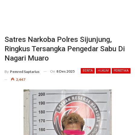
Satres Narkoba Polres Sijunjung,
Ringkus Tersangka Pengedar Sabu Di
Nagari Muaro
On
8 Des 2025
BERITA
HUKUM
PERISTIWA
By
Pemred Saptarius
2,447