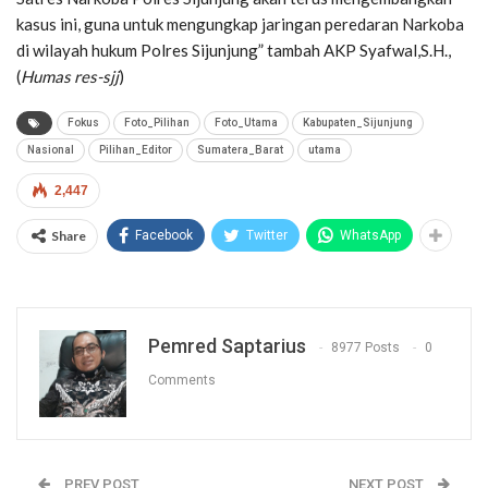
kasus ini, guna untuk mengungkap jaringan peredaran Narkoba
di wilayah hukum Polres Sijunjung” tambah AKP Syafwal,S.H.,
(
Humas res-sjj
)
Fokus
Foto_Pilihan
Foto_Utama
Kabupaten_Sijunjung
Nasional
Pilihan_Editor
Sumatera_Barat
utama
2,447
Share
Facebook
Twitter
WhatsApp
Pemred Saptarius
8977 Posts
0
Comments
PREV POST
NEXT POST