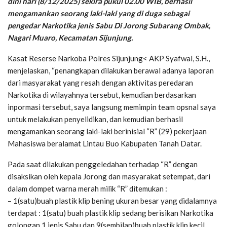
dini hari (8/12/2025) sekira pukul 02.00 WIB, berhasil
mengamankan seorang laki-laki yang di duga sebagai
pengedar Narkotika jenis Sabu Di Jorong Subarang Ombak,
Nagari Muaro, Kecamatan Sijunjung.
Kasat Reserse Narkoba Polres Sijunjung< AKP Syafwal, S.H.,
menjelaskan, “penangkapan dilakukan berawal adanya laporan
dari masyarakat yang resah dengan aktivitas peredaran
Narkotika di wilayahnya tersebut, kemudian berdasarkan
inpormasi tersebut, saya langsung memimpin team opsnal saya
untuk melakukan penyelidikan, dan kemudian berhasil
mengamankan seorang laki-laki berinisial “R” (29) pekerjaan
Mahasiswa beralamat Lintau Buo Kabupaten Tanah Datar.
Pada saat dilakukan penggeledahan terhadap “R” dengan
disaksikan oleh kepala Jorong dan masyarakat setempat, dari
dalam dompet warna merah milik “R” ditemukan :
– 1(satu)buah plastik klip bening ukuran besar yang didalamnya
terdapat : 1(satu) buah plastik klip sedang berisikan Narkotika
golongan 1 jenis Sabu dan 9(sembilan)buah plastik klip kecil