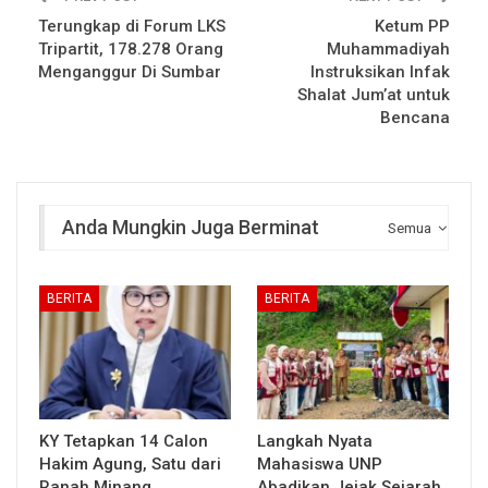
Terungkap di Forum LKS
Ketum PP
Tripartit, 178.278 Orang
Muhammadiyah
Menganggur Di Sumbar
Instruksikan Infak
Shalat Jum’at untuk
Bencana
Anda Mungkin Juga Berminat
Semua
BERITA
BERITA
KY Tetapkan 14 Calon
Langkah Nyata
Hakim Agung, Satu dari
Mahasiswa UNP
Ranah Minang
Abadikan Jejak Sejarah