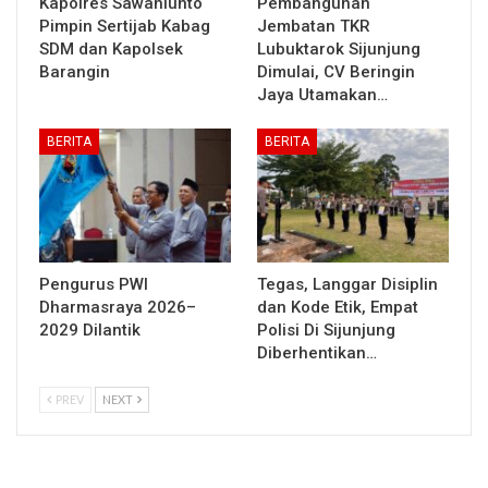
Kapolres Sawahlunto
Pembangunan
Pimpin Sertijab Kabag
Jembatan TKR
SDM dan Kapolsek
Lubuktarok Sijunjung
Barangin
Dimulai, CV Beringin
Jaya Utamakan…
BERITA
BERITA
Pengurus PWI
Tegas, Langgar Disiplin
Dharmasraya 2026–
dan Kode Etik, Empat
2029 Dilantik
Polisi Di Sijunjung
Diberhentikan…
PREV
NEXT