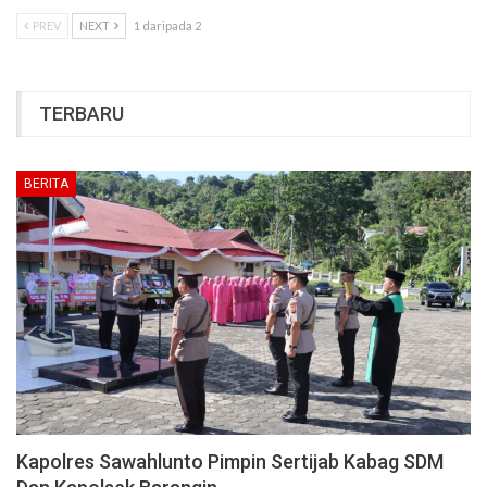
PREV
NEXT
1 daripada 2
TERBARU
BERITA
Kapolres Sawahlunto Pimpin Sertijab Kabag SDM