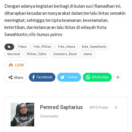
Dengan adanya kegiatan berbagi di bulan suci Ramadhan ini,
diharapkan kesadaran masyarakat dalam berlalu lintas semakin
meningkat, sehingga tercipta keamanan, keselamatan,
ketertiban, dan kelancaran lalu lintas di wilayah Kota
Sawahlunto.
rilis humas polres
Fokus
Foto_Pilihan
Foto_Utama
Kota_Sawahlunto
Nasional
Pilihan_Editor
Sumatera_Barat
utama
1,038
Share
Facebook
Twitter
WhatsApp
Pemred Saptarius
8975 Posts
0
Comments