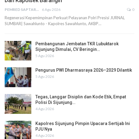
Dan Kapolsek Barangin
PEMRED SAPTARIUS
6 Agu 2026
0
Regenerasi Kepemimpinan Perkuat Pelayanan Polri Presisi JURNAL
SUMBAR| Sawahlunto - Kapolres Sawahlunto, AKBP…
Pembangunan Jembatan TKR Lubuktarok
Sijunjung Dimulai, CV Beringin…
5 Agu 2026
Pengurus PWI Dharmasraya 2026–2029 Dilantik
5 Agu 2026
Tegas, Langgar Disiplin dan Kode Etik, Empat
Polisi Di Sijunjung…
4 Agu 2026
Kapolres Sijunjung Pimpin Upacara Sertijab Ini
PJU Nya
4 Agu 2026