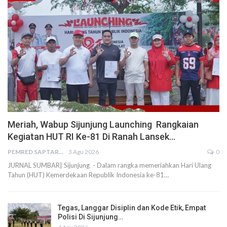
Meriah, Wabup Sijunjung Launching Rangkaian
Kegiatan HUT RI Ke-81 Di Ranah Lansek…
PEMRED SAPTARIUS
3 Agu 2026
0
JURNAL SUMBAR| Sijunjung - Dalam rangka memeriahkan Hari Ulang
Tahun (HUT) Kemerdekaan Republik Indonesia ke-81…
Tegas, Langgar Disiplin dan Kode Etik, Empat
Polisi Di Sijunjung…