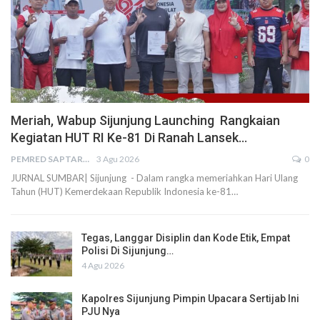
Meriah, Wabup Sijunjung Launching Rangkaian
Kegiatan HUT RI Ke-81 Di Ranah Lansek…
PEMRED SAPTARIUS
3 Agu 2026
0
JURNAL SUMBAR| Sijunjung - Dalam rangka memeriahkan Hari Ulang
Tahun (HUT) Kemerdekaan Republik Indonesia ke-81…
Tegas, Langgar Disiplin dan Kode Etik, Empat
Polisi Di Sijunjung…
4 Agu 2026
Kapolres Sijunjung Pimpin Upacara Sertijab Ini
PJU Nya