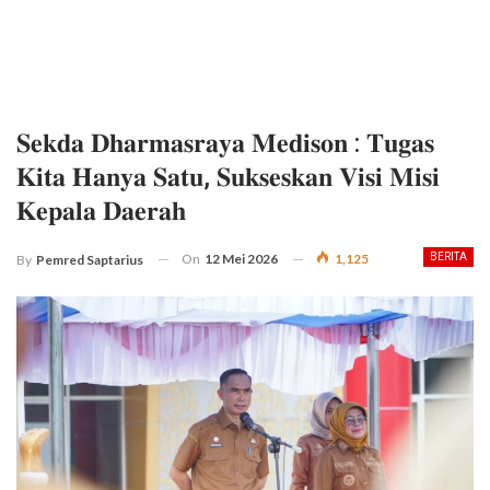
𝐒𝐞𝐤𝐝𝐚 𝐃𝐡𝐚𝐫𝐦𝐚𝐬𝐫𝐚𝐲𝐚 𝐌𝐞𝐝𝐢𝐬𝐨𝐧 : 𝐓𝐮𝐠𝐚𝐬
𝐊𝐢𝐭𝐚 𝐇𝐚𝐧𝐲𝐚 𝐒𝐚𝐭𝐮, 𝐒𝐮𝐤𝐬𝐞𝐬𝐤𝐚𝐧 𝐕𝐢𝐬𝐢 𝐌𝐢𝐬𝐢
𝐊𝐞𝐩𝐚𝐥𝐚 𝐃𝐚𝐞𝐫𝐚𝐡
On
12 Mei 2026
1,125
BERITA
By
Pemred Saptarius