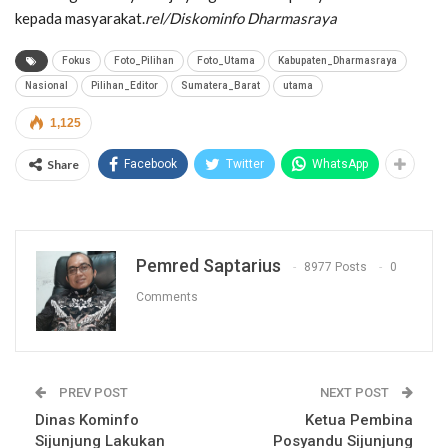
kepada masyarakat.
rel/Diskominfo Dharmasraya
Fokus
Foto_Pilihan
Foto_Utama
Kabupaten_Dharmasraya
Nasional
Pilihan_Editor
Sumatera_Barat
utama
1,125
Share
Facebook
Twitter
WhatsApp
Pemred Saptarius
8977 Posts
0
Comments
PREV POST
NEXT POST
Dinas Kominfo
Ketua Pembina
Sijunjung Lakukan
Posyandu Sijunjung