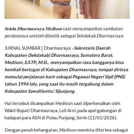
𝐒𝐞𝐤𝐝𝐚 𝐃𝐡𝐚𝐫𝐦𝐚𝐬𝐫𝐚𝐲𝐚 𝐌𝐞𝐝𝐢𝐬𝐨𝐧 saat menyampaikan sambutan
perdananya setelah dilantik sebagai Sekdakab Dharmasraya
JURNAL SUMBAR | Dharmasraya –
Sekretaris Daerah
Kabupaten (Sekdakab) Dharmasraya, Sumatera Barat,
Medison, S.S.TP., M.Si., menyampaikan rasa bangganya bisa
kembali bertugas di Kabupaten Dharmasraya, tempat dirinya
memulai perjalanan karir sebagai Pegawai Negeri Sipil (PNS)
tahun 1994 lalu, yang saat itu masih tergabung dalam
Kabupaten Sawahlunto/ Sijunjung.
Hal tersebut disampaikan Medison saat diperkenalkan oleh
Wakil Bupati Dharmasraya, Leli Arni, pada apel gabungan di
hadapan para ASN di Pulau Punjung, Senin (11/05/2026).
Dengan penuh kehangatan, Medison meminta diterima sebagai