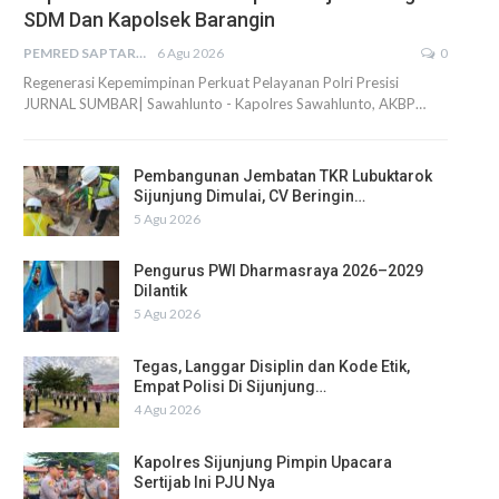
SDM Dan Kapolsek Barangin
PEMRED SAPTARIUS
6 Agu 2026
0
Regenerasi Kepemimpinan Perkuat Pelayanan Polri Presisi
JURNAL SUMBAR| Sawahlunto - Kapolres Sawahlunto, AKBP…
Pembangunan Jembatan TKR Lubuktarok
Sijunjung Dimulai, CV Beringin…
5 Agu 2026
Pengurus PWI Dharmasraya 2026–2029
Dilantik
5 Agu 2026
Tegas, Langgar Disiplin dan Kode Etik,
Empat Polisi Di Sijunjung…
4 Agu 2026
Kapolres Sijunjung Pimpin Upacara
Sertijab Ini PJU Nya