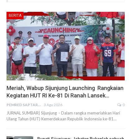
BERITA
Meriah, Wabup Sijunjung Launching Rangkaian
Kegiatan HUT RI Ke-81 Di Ranah Lansek…
PEMRED SAPTARIUS
3 Agu 2026
0
JURNAL SUMBAR| Sijunjung - Dalam rangka memeriahkan Hari
Ulang Tahun (HUT) Kemerdekaan Republik Indonesia ke-81…