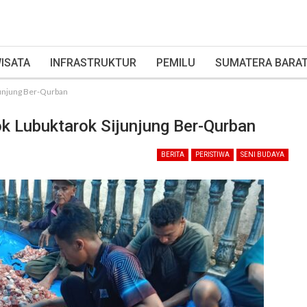
ISATA
INFRASTRUKTUR
PEMILU
SUMATERA BARA
junjung Ber-Qurban
k Lubuktarok Sijunjung Ber-Qurban
BERITA
PERISTIWA
SENI BUDAYA