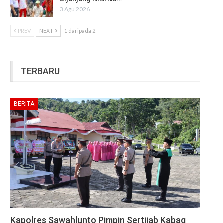
3 Agu 2026
PREV
NEXT
1 daripada 2
TERBARU
BERITA
Kapolres Sawahlunto Pimpin Sertijab Kabag