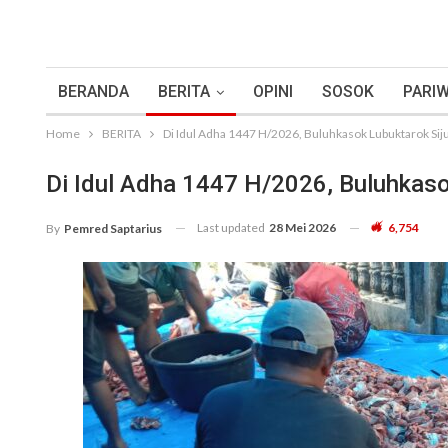
BERANDA
BERITA
OPINI
SOSOK
PARIW
Home
BERITA
Di Idul Adha 1447 H/2026, Buluhkasok Lubuktarok Si
Di Idul Adha 1447 H/2026, Buluhkaso
Last updated
28 Mei 2026
6,754
By
Pemred Saptarius