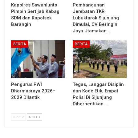
Kapolres Sawahlunto
Pembangunan
Pimpin Sertijab Kabag
Jembatan TKR
SDM dan Kapolsek
Lubuktarok Sijunjung
Barangin
Dimulai, CV Beringin
Jaya Utamakan…
BERITA
BERITA
Pengurus PWI
Tegas, Langgar Disiplin
Dharmasraya 2026–
dan Kode Etik, Empat
2029 Dilantik
Polisi Di Sijunjung
Diberhentikan…
PREV
NEXT