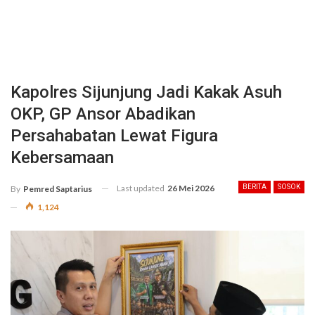
Kapolres Sijunjung Jadi Kakak Asuh
OKP, GP Ansor Abadikan
Persahabatan Lewat Figura
Kebersamaan
Last updated
26 Mei 2026
BERITA
SOSOK
By
Pemred Saptarius
1,124