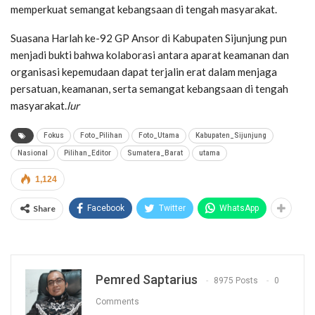
memperkuat semangat kebangsaan di tengah masyarakat.
Suasana Harlah ke-92 GP Ansor di Kabupaten Sijunjung pun
menjadi bukti bahwa kolaborasi antara aparat keamanan dan
organisasi kepemudaan dapat terjalin erat dalam menjaga
persatuan, keamanan, serta semangat kebangsaan di tengah
masyarakat.
lur
Fokus
Foto_Pilihan
Foto_Utama
Kabupaten_Sijunjung
Nasional
Pilihan_Editor
Sumatera_Barat
utama
1,124
Share
Facebook
Twitter
WhatsApp
Pemred Saptarius
8975 Posts
0
Comments