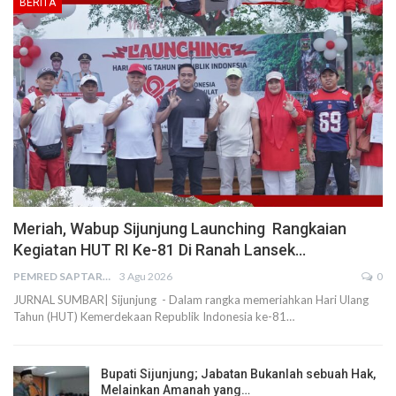
BERITA
Meriah, Wabup Sijunjung Launching Rangkaian
Kegiatan HUT RI Ke-81 Di Ranah Lansek…
PEMRED SAPTARIUS
3 Agu 2026
0
JURNAL SUMBAR| Sijunjung - Dalam rangka memeriahkan Hari Ulang
Tahun (HUT) Kemerdekaan Republik Indonesia ke-81…
Bupati Sijunjung; Jabatan Bukanlah sebuah Hak,
Melainkan Amanah yang…