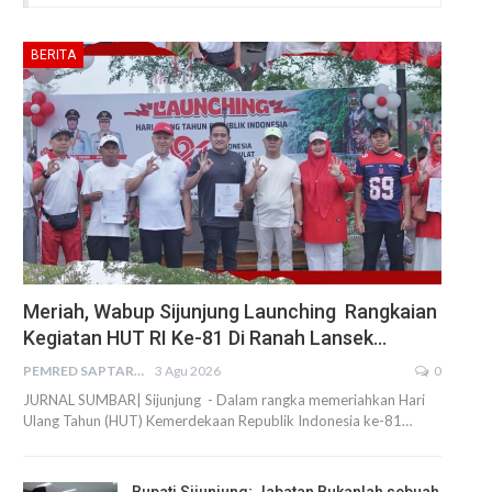
BERITA
Meriah, Wabup Sijunjung Launching Rangkaian
Kegiatan HUT RI Ke-81 Di Ranah Lansek…
PEMRED SAPTARIUS
3 Agu 2026
0
JURNAL SUMBAR| Sijunjung - Dalam rangka memeriahkan Hari
Ulang Tahun (HUT) Kemerdekaan Republik Indonesia ke-81…