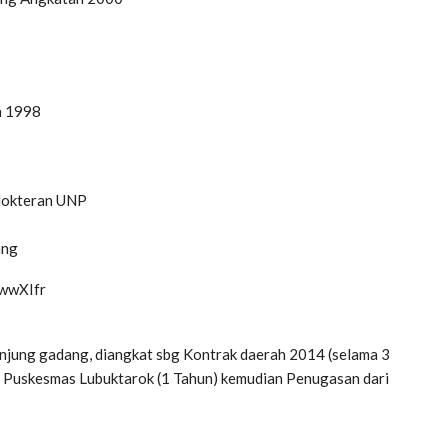
n 1998
edokteran UNP
ang
=wwXIfr
njung gadang, diangkat sbg Kontrak daerah 2014 (selama 3
 Puskesmas Lubuktarok (1 Tahun) kemudian Penugasan dari