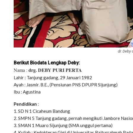
dr. Deby
Berikut Biodata Lengkap Deby:
drg. DEBY PURI PERTA
Nama :
Lahir : Tanjung gadang, 29 Januari 1982
Ayah : Jasmir. B.E., (Pensiunan PNS DPUPR Sijunjung)
Ibu : Agustina
Pendidikan
:
1. SD N 1 Cicaheum Bandung
2. SMPN 5 Tanjung gadang, pernah mengikuti Jambore Nasion
3. SMAN 1 Muaro Sijunjung (SMA unggul pertama)
4. Kuliah : Kedokteran Gigi di Univeraitas Baiturrahmah Pa