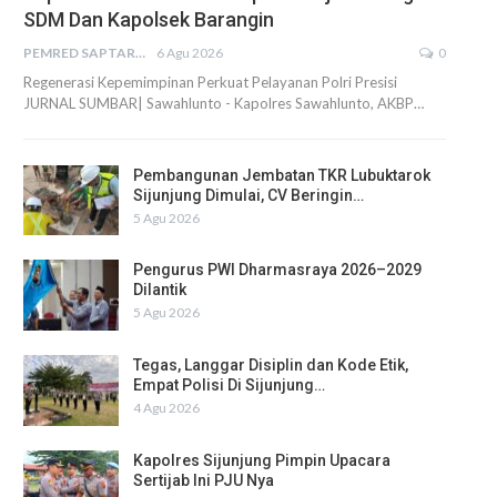
SDM Dan Kapolsek Barangin
PEMRED SAPTARIUS
6 Agu 2026
0
Regenerasi Kepemimpinan Perkuat Pelayanan Polri Presisi
JURNAL SUMBAR| Sawahlunto - Kapolres Sawahlunto, AKBP…
Pembangunan Jembatan TKR Lubuktarok
Sijunjung Dimulai, CV Beringin…
5 Agu 2026
Pengurus PWI Dharmasraya 2026–2029
Dilantik
5 Agu 2026
Tegas, Langgar Disiplin dan Kode Etik,
Empat Polisi Di Sijunjung…
4 Agu 2026
Kapolres Sijunjung Pimpin Upacara
Sertijab Ini PJU Nya