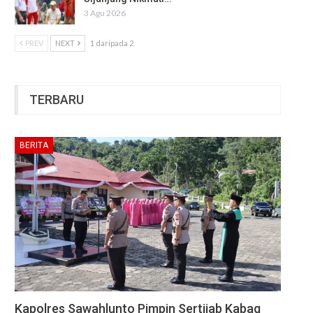
3 Agu 2026
PREV
NEXT
1 daripada 2
TERBARU
BERITA
Kapolres Sawahlunto Pimpin Sertijab Kabag