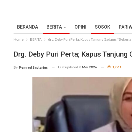
BERANDA
BERITA
OPINI
SOSOK
PARIW
Home
BERITA
drg. Deby Puri Perta; Kapus Tanjung Gadang, “Bekerja I
Drg. Deby Puri Perta; Kapus Tanjung G
Last updated
8 Mei 2026
1,061
By
Pemred Saptarius