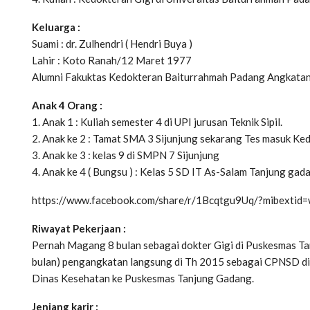
Keluarga :
Suami : dr. Zulhendri ( Hendri Buya )
Lahir : Koto Ranah/12 Maret 1977
Alumni Fakuktas Kedokteran Baiturrahmah Padang Angkata
Anak 4 Orang :
1. Anak 1 : Kuliah semester 4 di UPI jurusan Teknik Sipil.
2. Anak ke 2 : Tamat SMA 3 Sijunjung sekarang Tes masuk K
3. Anak ke 3 : kelas 9 di SMPN 7 Sijunjung
4. Anak ke 4 ( Bungsu ) : Kelas 5 SD IT As-Salam Tanjung gad
https://www.facebook.com/share/r/1Bcqtgu9Uq/?mibextid
Riwayat Pekerjaan :
Pernah Magang 8 bulan sebagai dokter Gigi di Puskesmas Ta
bulan) pengangkatan langsung di Th 2015 sebagai CPNSD di
Dinas Kesehatan ke Puskesmas Tanjung Gadang.
Jenjang karir :