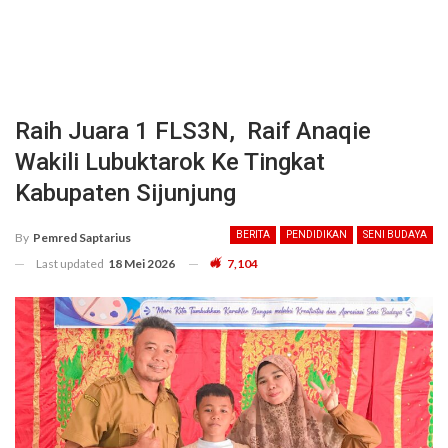
Raih Juara 1 FLS3N, Raif Anaqie
Wakili Lubuktarok Ke Tingkat
Kabupaten Sijunjung
BERITA
PENDIDIKAN
SENI BUDAYA
By
Pemred Saptarius
Last updated
18 Mei 2026
7,104