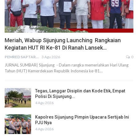
Meriah, Wabup Sijunjung Launching Rangkaian
Kegiatan HUT RI Ke-81 Di Ranah Lansek…
PEMRED SAPTARIUS
3 Agu 2026
0
JURNAL SUMBAR| Sijunjung - Dalam rangka memeriahkan Hari Ulang
Tahun (HUT) Kemerdekaan Republik Indonesia ke-81…
Tegas, Langgar Disiplin dan Kode Etik, Empat
Polisi Di Sijunjung…
4 Agu 2026
Kapolres Sijunjung Pimpin Upacara Sertijab Ini
PJU Nya
4 Agu 2026