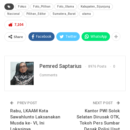
Fokus
Foto_Pilihan
Foto_Utama
Kabupaten_Sijunjung
Nasional
Pilihan_Editor
Sumatera_Barat
utama
7,104
Share
Facebook
Twitter
WhatsApp
Pemred Saptarius
8976 Posts
0
Comments
PREV POST
NEXT POST
Rabu, LKAAM Kota
Kantor PWI Solok
Sawahlunto Laksanakan
Selatan Dirusak OTK,
Musda ke- VI, Ini
Tokoh Pers Sumbar
Lokasinya
Desak Polisi Usut