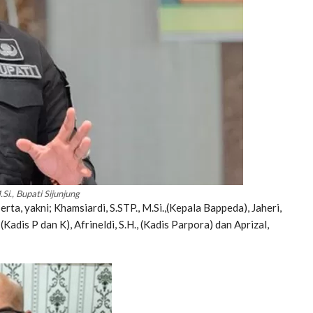
Si., Bupati Sijunjung
erta, yakni; Khamsiardi, S.STP., M.Si.,(Kepala Bappeda), Jaheri,
(Kadis P dan K), Afrineldi, S.H., (Kadis Parpora) dan Aprizal,