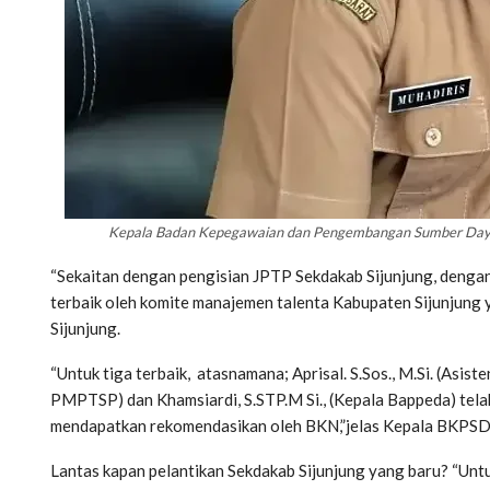
Kepala Badan Kepegawaian dan Pengembangan Sumber Daya M
“Sekaitan dengan pengisian JPTP Sekdakab Sijunjung, denga
terbaik oleh komite manajemen talenta Kabupaten Sijunjung 
Sijunjung.
“Untuk tiga terbaik, atasnamana; Aprisal. S.Sos., M.Si. (Asiste
PMPTSP) dan Khamsiardi, S.STP.M Si., (Kepala Bappeda) tela
mendapatkan rekomendasikan oleh BKN,”jelas Kepala BKPSDM
Lantas kapan pelantikan Sekdakab Sijunjung yang baru? “Unt