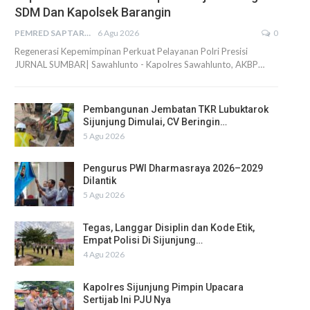
SDM Dan Kapolsek Barangin
PEMRED SAPTARIUS
6 Agu 2026
0
Regenerasi Kepemimpinan Perkuat Pelayanan Polri Presisi
JURNAL SUMBAR| Sawahlunto - Kapolres Sawahlunto, AKBP…
Pembangunan Jembatan TKR Lubuktarok
Sijunjung Dimulai, CV Beringin…
5 Agu 2026
Pengurus PWI Dharmasraya 2026–2029
Dilantik
5 Agu 2026
Tegas, Langgar Disiplin dan Kode Etik,
Empat Polisi Di Sijunjung…
4 Agu 2026
Kapolres Sijunjung Pimpin Upacara
Sertijab Ini PJU Nya