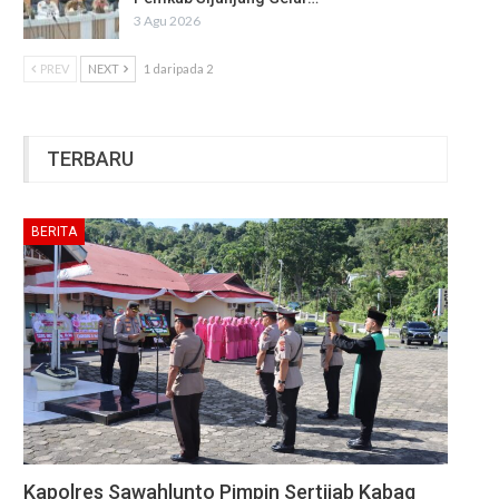
3 Agu 2026
PREV
NEXT
1 daripada 2
TERBARU
BERITA
Kapolres Sawahlunto Pimpin Sertijab Kabag