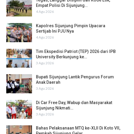
Tegas, Langgar Disiplin dan Kode Etik,
Empat Polisi Di Sijunjung…
4 Agu 2026
Kapolres Sijunjung Pimpin Upacara
Sertijab Ini PJU Nya
4 Agu 2026
Tim Ekspedisi Patriot (TEP) 2026 dari IPB
University Berkunjung ke…
3 Agu 2026
Bupati Sijunjung Lantik Pengurus Forum
Anak Daerah
3 Agu 2026
Di Car Free Day, Wabup dan Masyarakat
Sijunjung Nikmati…
3 Agu 2026
Bahas Pelaksanaan MTQ ke-XLII Di Koto VII,
Pemkab Sijunjung Gelar…