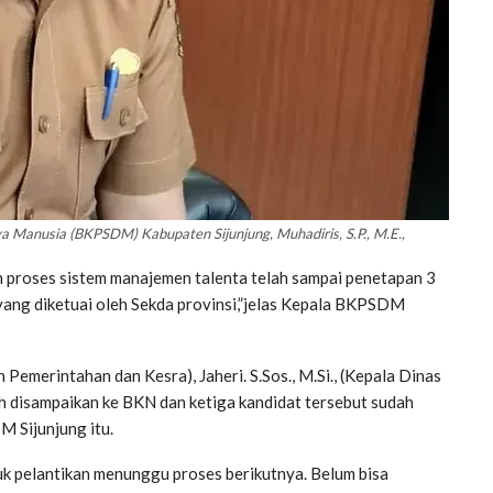
anusia (BKPSDM) Kabupaten Sijunjung, Muhadiris, S.P., M.E.,
n proses sistem manajemen talenta telah sampai penetapan 3
yang diketuai oleh Sekda provinsi,”jelas Kepala BKPSDM
n Pemerintahan dan Kesra), Jaheri. S.Sos., M.Si., (Kepala Dinas
h disampaikan ke BKN dan ketiga kandidat tersebut sudah
 Sijunjung itu.
uk pelantikan menunggu proses berikutnya. Belum bisa