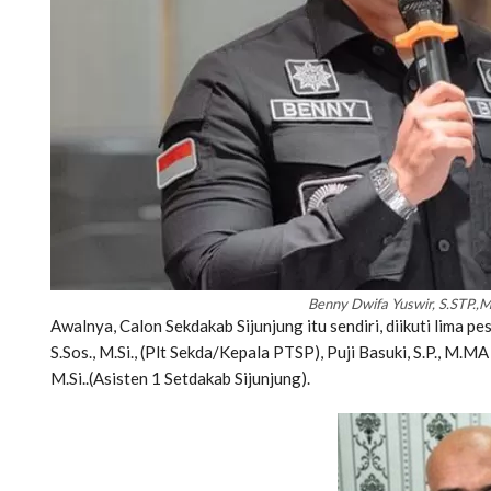
Benny Dwifa Yuswir, S.STP.,M.
Awalnya, Calon Sekdakab Sijunjung itu sendiri, diikuti lima pes
S.Sos., M.Si., (Plt Sekda/Kepala PTSP), Puji Basuki, S.P., M.MA 
M.Si..(Asisten 1 Setdakab Sijunjung).