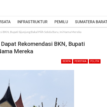
ISATA
INFRASTRUKTUR
PEMILU
SUMATERA BARA
i BKN, Bupati Sijunjung Bakal Pilih Sekda Baru, Ini Nama Mereka
n Dapat Rekomendasi BKN, Bupati
i Nama Mereka
BERITA
PERISTIWA
POLITIK