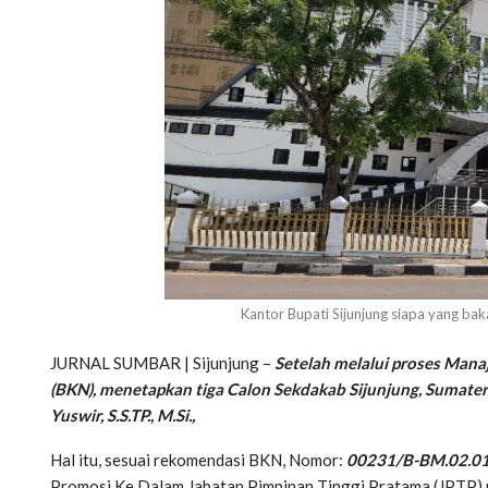
Kantor Bupati Sijunjung siapa yang ba
JURNAL SUMBAR | Sijunjung –
Setelah melalui proses Man
(BKN), menetapkan tiga Calon Sekdakab Sijunjung, Sumatera
Yuswir, S.S.TP., M.Si.,
Hal itu, sesuai rekomendasi BKN, Nomor:
00231/B-BM.02.01
Promosi Ke Dalam Jabatan Pimpinan Tinggi Pratama (JPTP) m