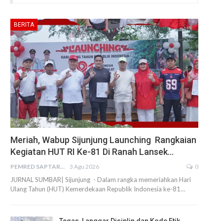
BERITA
Meriah, Wabup Sijunjung Launching Rangkaian
Kegiatan HUT RI Ke-81 Di Ranah Lansek…
PEMRED SAPTARIUS
3 Agu 2026
0
JURNAL SUMBAR| Sijunjung - Dalam rangka memeriahkan Hari
Ulang Tahun (HUT) Kemerdekaan Republik Indonesia ke-81…