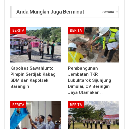
Anda Mungkin Juga Berminat
Semua
BERITA
BERITA
Kapolres Sawahlunto
Pembangunan
Pimpin Sertijab Kabag
Jembatan TKR
SDM dan Kapolsek
Lubuktarok Sijunjung
Barangin
Dimulai, CV Beringin
Jaya Utamakan…
BERITA
BERITA