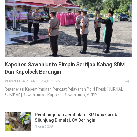
Kapolres Sawahlunto Pimpin Sertijab Kabag SDM
Dan Kapolsek Barangin
PEMRED SAPTARIUS
6 Agu 2026
0
Regenerasi Kepemimpinan Perkuat Pelayanan Polri Presisi JURNAL
SUMBAR| Sawahlunto - Kapolres Sawahlunto, AKBP…
Pembangunan Jembatan TKR Lubuktarok
Sijunjung Dimulai, CV Beringin…
5 Agu 2026