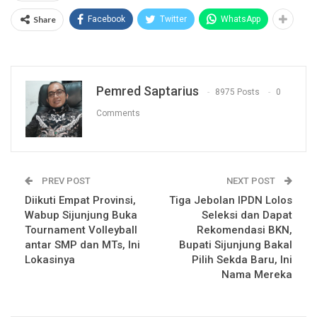
Share
Facebook
Twitter
WhatsApp
Pemred Saptarius
8975 Posts
0
Comments
PREV POST
NEXT POST
Diikuti Empat Provinsi,
Tiga Jebolan IPDN Lolos
Wabup Sijunjung Buka
Seleksi dan Dapat
Tournament Volleyball
Rekomendasi BKN,
antar SMP dan MTs, Ini
Bupati Sijunjung Bakal
Lokasinya
Pilih Sekda Baru, Ini
Nama Mereka