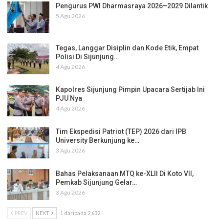
Pengurus PWI Dharmasraya 2026–2029 Dilantik
5 Agu 2026
Tegas, Langgar Disiplin dan Kode Etik, Empat
Polisi Di Sijunjung…
4 Agu 2026
Kapolres Sijunjung Pimpin Upacara Sertijab Ini
PJU Nya
4 Agu 2026
Tim Ekspedisi Patriot (TEP) 2026 dari IPB
University Berkunjung ke…
3 Agu 2026
Bahas Pelaksanaan MTQ ke-XLII Di Koto VII,
Pemkab Sijunjung Gelar…
3 Agu 2026
PREV
NEXT
1 daripada 2,632