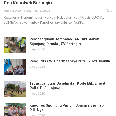
Dan Kapolsek Barangin
PEMRED SAPTARIUS
6 Agu 2026
0
Regenerasi Kepemimpinan Perkuat Pelayanan Polri Presisi JURNAL
SUMBAR| Sawahlunto - Kapolres Sawahlunto, AKBP…
Pembangunan Jembatan TKR Lubuktarok
Sijunjung Dimulai, CV Beringin…
5 Agu 2026
Pengurus PWI Dharmasraya 2026–2029 Dilantik
5 Agu 2026
Tegas, Langgar Disiplin dan Kode Etik, Empat
Polisi Di Sijunjung…
4 Agu 2026
Kapolres Sijunjung Pimpin Upacara Sertijab Ini
PJU Nya
4 Agu 2026