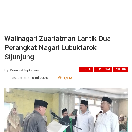
Walinagari Zuariatman Lantik Dua
Perangkat Nagari Lubuktarok
Sijunjung
BERITA
PERISTIWA
POLITIK
By
Pemred Saptarius
Last updated
6 Jul 2026
1,413