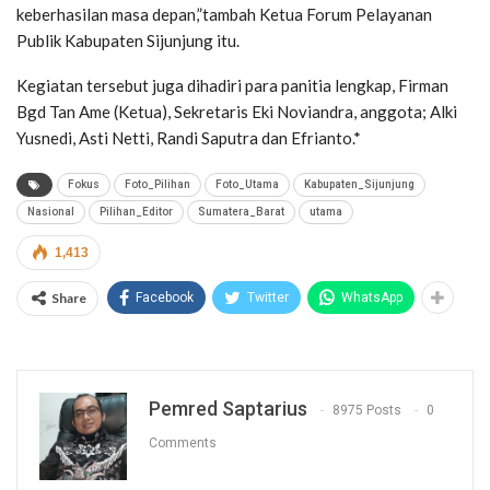
keberhasilan masa depan,”tambah Ketua Forum Pelayanan
Publik Kabupaten Sijunjung itu.
Kegiatan tersebut juga dihadiri para panitia lengkap, Firman
Bgd Tan Ame (Ketua), Sekretaris Eki Noviandra, anggota; Alki
Yusnedi, Asti Netti, Randi Saputra dan Efrianto.*
Fokus
Foto_Pilihan
Foto_Utama
Kabupaten_Sijunjung
Nasional
Pilihan_Editor
Sumatera_Barat
utama
1,413
Share
Facebook
Twitter
WhatsApp
Pemred Saptarius
8975 Posts
0
Comments