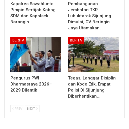
Kapolres Sawahlunto
Pembangunan
Pimpin Sertijab Kabag
Jembatan TKR
SDM dan Kapolsek
Lubuktarok Sijunjung
Barangin
Dimulai, CV Beringin
Jaya Utamakan…
BERITA
BERITA
Pengurus PWI
Tegas, Langgar Disiplin
Dharmasraya 2026–
dan Kode Etik, Empat
2029 Dilantik
Polisi Di Sijunjung
Diberhentikan…
PREV
NEXT