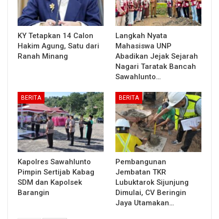
KY Tetapkan 14 Calon
Langkah Nyata
Hakim Agung, Satu dari
Mahasiswa UNP
Ranah Minang
Abadikan Jejak Sejarah
Nagari Taratak Bancah
Sawahlunto…
BERITA
BERITA
Kapolres Sawahlunto
Pembangunan
Pimpin Sertijab Kabag
Jembatan TKR
SDM dan Kapolsek
Lubuktarok Sijunjung
Barangin
Dimulai, CV Beringin
Jaya Utamakan…