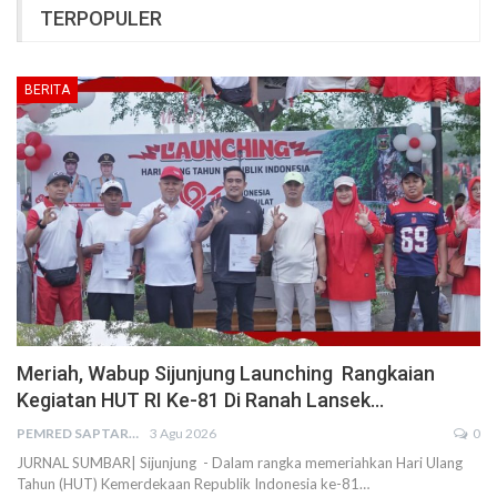
TERPOPULER
BERITA
Meriah, Wabup Sijunjung Launching Rangkaian
Kegiatan HUT RI Ke-81 Di Ranah Lansek…
PEMRED SAPTARIUS
3 Agu 2026
0
JURNAL SUMBAR| Sijunjung - Dalam rangka memeriahkan Hari Ulang
Tahun (HUT) Kemerdekaan Republik Indonesia ke-81…