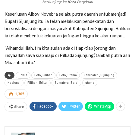
berkunjung ke Kota Bengkulu
Keseriusan Alboy Novebra selaku putra daerah untuk menjadi
Bupati Sijunjung itu, ia telah melakukan pendekatan dan
bersosialisasi dengan masyarakat Kabupaten Sijunjung. Bahkan
ia telah membentuk kekuatan jaringan hingga ke akar rumput.
“Alhamdulillah, tim kita sudah ada di tiap-tiap jorong dan
insyaallah saya siap maju di Pilkada Sijunjung,”tambah putra asli
Muarobodi itu.*
Fokus
Foto_Pilihan
Foto_Utama
Kabupaten_Sijunjung
Nasional
Pilihan_Editor
Sumatera_Barat
utama
1,305
Share
Facebook
Twitter
WhatsApp