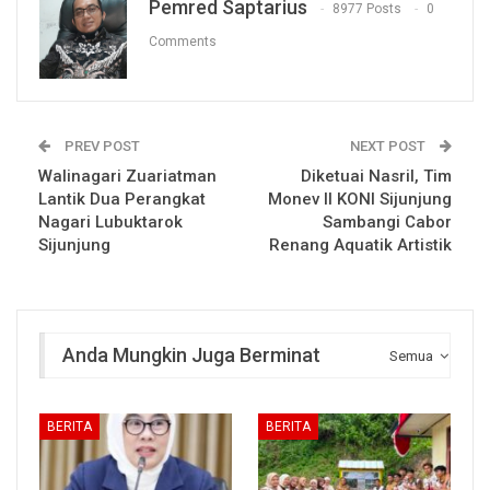
Pemred Saptarius
8977 Posts
0
Comments
PREV POST
NEXT POST
Walinagari Zuariatman
Diketuai Nasril, Tim
Lantik Dua Perangkat
Monev II KONI Sijunjung
Nagari Lubuktarok
Sambangi Cabor
Sijunjung
Renang Aquatik Artistik
Anda Mungkin Juga Berminat
Semua
BERITA
BERITA