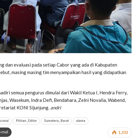
ing dan evaluasi pada setiap Cabor yang ada di Kabupaten
sebut, masing masing tim menyampaikan hasil yang didapatkan
adiri semua pengurus dimulai dari Wakil Ketua I, Hendra Ferry,
Hamjas, Wasekum, Indra Defi, Bendahara, Zelni Novalia, Wabend,
retariat KONI Sijunjung.
andri
sional
Pilihan_Editor
Sumatera_Barat
utama
e-mel
1,332