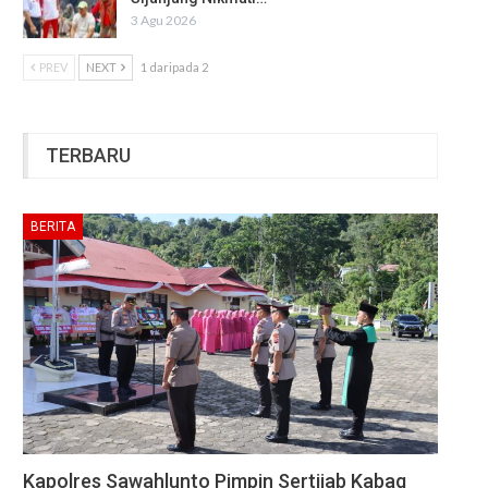
3 Agu 2026
PREV
NEXT
1 daripada 2
TERBARU
BERITA
Kapolres Sawahlunto Pimpin Sertijab Kabag