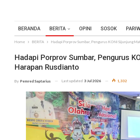
BERANDA
BERITA
OPINI
SOSOK
PARIW
Home
BERITA
Hadapi Porprov Sumbar, Pengurus KONI Sijunjung Mat
Hadapi Porprov Sumbar, Pengurus KON
Harapan Rusdianto
Last updated
3 Jul 2026
1,332
By
Pemred Saptarius