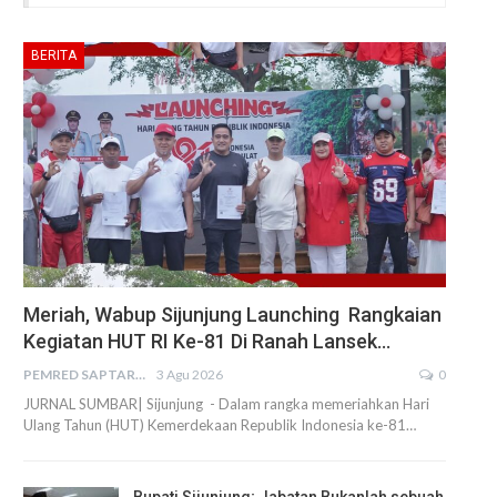
BERITA
Meriah, Wabup Sijunjung Launching Rangkaian
Kegiatan HUT RI Ke-81 Di Ranah Lansek…
PEMRED SAPTARIUS
3 Agu 2026
0
JURNAL SUMBAR| Sijunjung - Dalam rangka memeriahkan Hari
Ulang Tahun (HUT) Kemerdekaan Republik Indonesia ke-81…