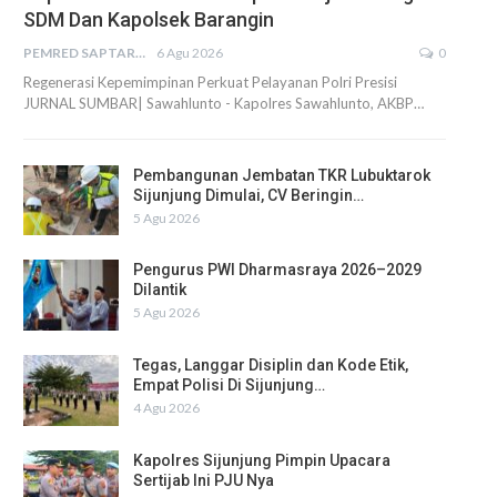
SDM Dan Kapolsek Barangin
PEMRED SAPTARIUS
6 Agu 2026
0
Regenerasi Kepemimpinan Perkuat Pelayanan Polri Presisi
JURNAL SUMBAR| Sawahlunto - Kapolres Sawahlunto, AKBP…
Pembangunan Jembatan TKR Lubuktarok
Sijunjung Dimulai, CV Beringin…
5 Agu 2026
Pengurus PWI Dharmasraya 2026–2029
Dilantik
5 Agu 2026
Tegas, Langgar Disiplin dan Kode Etik,
Empat Polisi Di Sijunjung…
4 Agu 2026
Kapolres Sijunjung Pimpin Upacara
Sertijab Ini PJU Nya