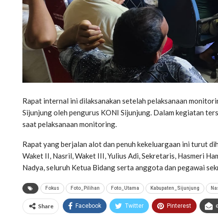
Rapat internal ini dilaksanakan setelah pelaksanaan monitor
Sijunjung oleh pengurus KONI Sijunjung. Dalam kegiatan ter
saat pelaksanaan monitoring.
Rapat yang berjalan alot dan penuh kekeluargaan ini turut dih
Waket II, Nasril, Waket III, Yulius Adi, Sekretaris, Hasmeri 
Nadya, seluruh Ketua Bidang serta anggota dan pegawai sek
Fokus
Foto_Pilihan
Foto_Utama
Kabupaten_Sijunjung
Na
Share
Facebook
Twitter
Pinterest