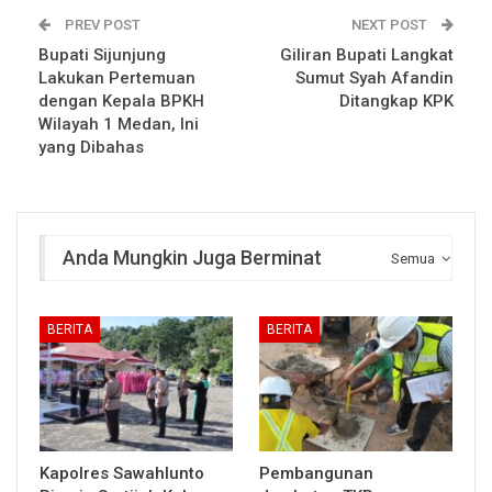
PREV POST
NEXT POST
Bupati Sijunjung
Giliran Bupati Langkat
Lakukan Pertemuan
Sumut Syah Afandin
dengan Kepala BPKH
Ditangkap KPK
Wilayah 1 Medan, Ini
yang Dibahas
Anda Mungkin Juga Berminat
Semua
BERITA
BERITA
Kapolres Sawahlunto
Pembangunan