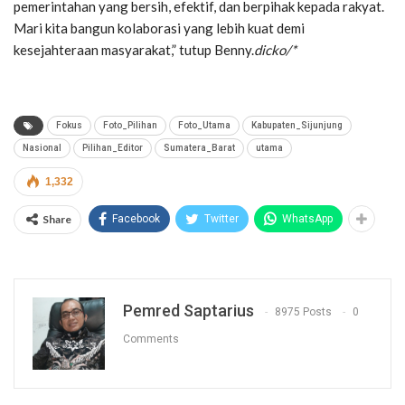
pemerintahan yang bersih, efektif, dan berpihak kepada rakyat.
Mari kita bangun kolaborasi yang lebih kuat demi
kesejahteraan masyarakat,” tutup Benny.
dicko/*
Fokus
Foto_Pilihan
Foto_Utama
Kabupaten_Sijunjung
Nasional
Pilihan_Editor
Sumatera_Barat
utama
1,332
Share
Facebook
Twitter
WhatsApp
Pemred Saptarius
8975 Posts
0
Comments