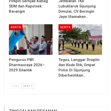
Pimpin Sertijab Kabag
Jembatan TKR
SDM dan Kapolsek
Lubuktarok Sijunjung
Barangin
Dimulai, CV Beringin
Jaya Utamakan…
BERITA
BERITA
Pengurus PWI
Tegas, Langgar Disiplin
Dharmasraya 2026–
dan Kode Etik, Empat
2029 Dilantik
Polisi Di Sijunjung
Diberhentikan…
PREV
NEXT