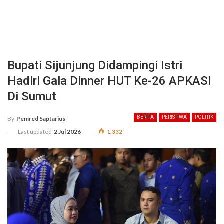
Bupati Sijunjung Didampingi Istri
Hadiri Gala Dinner HUT Ke-26 APKASI
Di Sumut
BERITA
PERISTIWA
POLITIK
By
Pemred Saptarius
Last updated
2 Jul 2026
1,332